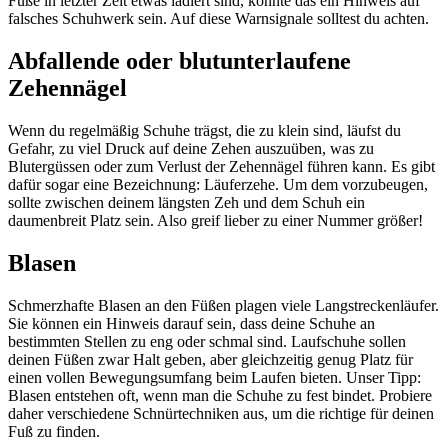
Füße in letzter Zeit etwas lädiert sind, könnte das ein Hinweis auf
falsches Schuhwerk sein. Auf diese Warnsignale solltest du achten.
Abfallende oder blutunterlaufene
Zehennägel
Wenn du regelmäßig Schuhe trägst, die zu klein sind, läufst du
Gefahr, zu viel Druck auf deine Zehen auszuüben, was zu
Blutergüssen oder zum Verlust der Zehennägel führen kann. Es gibt
dafür sogar eine Bezeichnung: Läuferzehe. Um dem vorzubeugen,
sollte zwischen deinem längsten Zeh und dem Schuh ein
daumenbreit Platz sein. Also greif lieber zu einer Nummer größer!
Blasen
Schmerzhafte Blasen an den Füßen plagen viele Langstreckenläufer.
Sie können ein Hinweis darauf sein, dass deine Schuhe an
bestimmten Stellen zu eng oder schmal sind. Laufschuhe sollen
deinen Füßen zwar Halt geben, aber gleichzeitig genug Platz für
einen vollen Bewegungsumfang beim Laufen bieten. Unser Tipp:
Blasen entstehen oft, wenn man die Schuhe zu fest bindet. Probiere
daher verschiedene Schnürtechniken aus, um die richtige für deinen
Fuß zu finden.