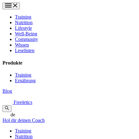
Training
Nutrition
Lifestyle
Well-Being
Community
Wissen
Leselisten
Produkte
Training
Ernährung
Blog
Freeletics
de
Hol dir deinen Coach
Training
Nutrition