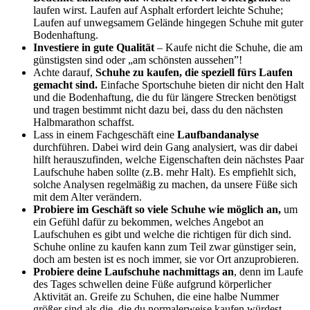
laufen wirst. Laufen auf Asphalt erfordert leichte Schuhe;
Laufen auf unwegsamem Gelände hingegen Schuhe mit guter
Bodenhaftung.
Investiere in gute Qualität
– Kaufe nicht die Schuhe, die am
günstigsten sind oder „am schönsten aussehen”!
Achte darauf,
Schuhe zu kaufen, die speziell fürs Laufen
gemacht sind.
Einfache Sportschuhe bieten dir nicht den Halt
und die Bodenhaftung, die du für längere Strecken benötigst
und tragen bestimmt nicht dazu bei, dass du den nächsten
Halbmarathon schaffst.
Lass in einem Fachgeschäft eine
Laufbandanalyse
durchführen. Dabei wird dein Gang analysiert, was dir dabei
hilft herauszufinden, welche Eigenschaften dein nächstes Paar
Laufschuhe haben sollte (z.B. mehr Halt). Es empfiehlt sich,
solche Analysen regelmäßig zu machen, da unsere Füße sich
mit dem Alter verändern.
Probiere im Geschäft so viele Schuhe wie möglich an,
um
ein Gefühl dafür zu bekommen, welches Angebot an
Laufschuhen es gibt und welche die richtigen für dich sind.
Schuhe online zu kaufen kann zum Teil zwar günstiger sein,
doch am besten ist es noch immer, sie vor Ort anzuprobieren.
Probiere deine Laufschuhe nachmittags an
, denn im Laufe
des Tages schwellen deine Füße aufgrund körperlicher
Aktivität an. Greife zu Schuhen, die eine halbe Nummer
größer sind als die, die du normalerweise kaufen würdest.