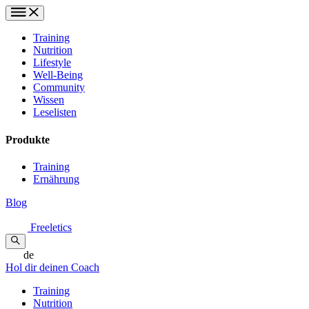
Training
Nutrition
Lifestyle
Well-Being
Community
Wissen
Leselisten
Produkte
Training
Ernährung
Blog
Freeletics
de
Hol dir deinen Coach
Training
Nutrition