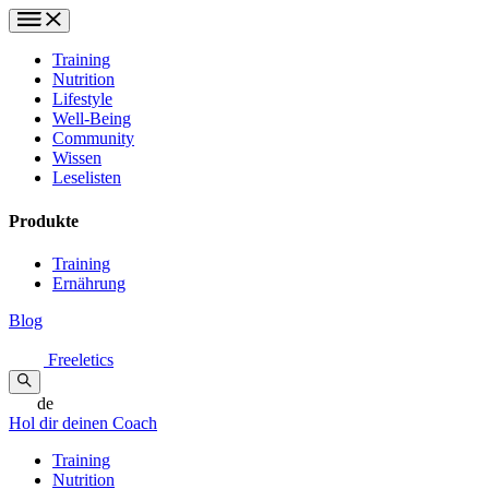
Training
Nutrition
Lifestyle
Well-Being
Community
Wissen
Leselisten
Produkte
Training
Ernährung
Blog
Freeletics
de
Hol dir deinen Coach
Training
Nutrition