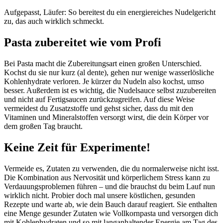
Aufgepasst, Läufer: So bereitest du ein energiereiches Nudelgericht
zu, das auch wirklich schmeckt.
Pasta zubereitet wie vom Profi
Bei Pasta macht die Zubereitungsart einen großen Unterschied.
Kochst du sie nur kurz (al dente), gehen nur wenige wasserlösliche
Kohlenhydrate verloren. Je kürzer du Nudeln also kochst, umso
besser. Außerdem ist es wichtig, die Nudelsauce selbst zuzubereiten
und nicht auf Fertigsaucen zurückzugreifen. Auf diese Weise
vermeidest du Zusatzstoffe und gehst sicher, dass du mit den
Vitaminen und Mineralstoffen versorgt wirst, die dein Körper vor
dem großen Tag braucht.
Keine Zeit für Experimente!
Vermeide es, Zutaten zu verwenden, die du normalerweise nicht isst.
Die Kombination aus Nervosität und körperlichem Stress kann zu
Verdauungsproblemen führen – und die brauchst du beim Lauf nun
wirklich nicht. Probier doch mal unsere köstlichen, gesunden
Rezepte und warte ab, wie dein Bauch darauf reagiert. Sie enthalten
eine Menge gesunder Zutaten wie Vollkornpasta und versorgen dich
mit Kohlenhydraten und so mit langanhaltender Energie am Tag des