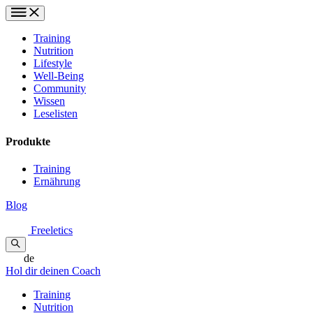
Training
Nutrition
Lifestyle
Well-Being
Community
Wissen
Leselisten
Produkte
Training
Ernährung
Blog
Freeletics
de
Hol dir deinen Coach
Training
Nutrition