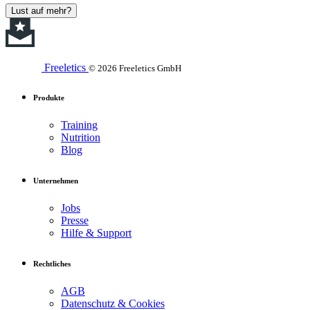
Lust auf mehr?
Freeletics
© 2026 Freeletics GmbH
Produkte
Training
Nutrition
Blog
Unternehmen
Jobs
Presse
Hilfe & Support
Rechtliches
AGB
Datenschutz & Cookies