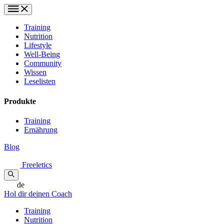
Training
Nutrition
Lifestyle
Well-Being
Community
Wissen
Leselisten
Produkte
Training
Ernährung
Blog
Freeletics
de
Hol dir deinen Coach
Training
Nutrition