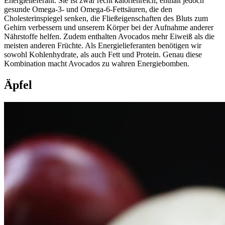
Energielieferant. Sie ist zwar recht kalorienreich, enthält jedoch
gesunde Omega-3- und Omega-6-Fettsäuren, die den
Cholesterinspiegel senken, die Fließeigenschaften des Bluts zum
Gehirn verbessern und unserem Körper bei der Aufnahme anderer
Nährstoffe helfen. Zudem enthalten Avocados mehr Eiweiß als die
meisten anderen Früchte. Als Energielieferanten benötigen wir
sowohl Kohlenhydrate, als auch Fett und Protein. Genau diese
Kombination macht Avocados zu wahren Energiebomben.
Äpfel