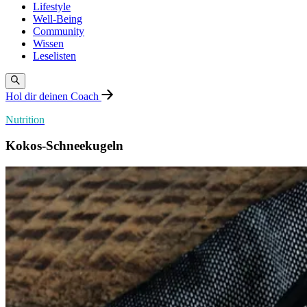
Lifestyle
Well-Being
Community
Wissen
Leselisten
Hol dir deinen Coach
Nutrition
Kokos-Schneekugeln