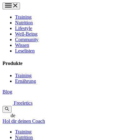
Training
Nutrition
Lifestyle
Well-Being
Community
Wissen
Leselisten
Produkte
Training
Ernährung
Blog
Freeletics
de
Hol dir deinen Coach
Training
Nutrition