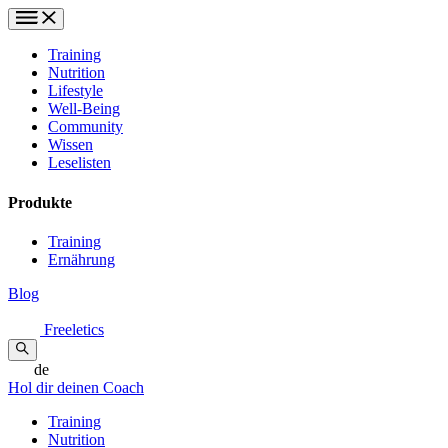
Training
Nutrition
Lifestyle
Well-Being
Community
Wissen
Leselisten
Produkte
Training
Ernährung
Blog
Freeletics
de
Hol dir deinen Coach
Training
Nutrition