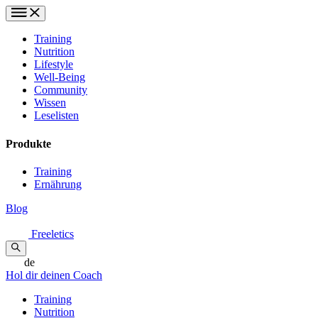
Training
Nutrition
Lifestyle
Well-Being
Community
Wissen
Leselisten
Produkte
Training
Ernährung
Blog
Freeletics
de
Hol dir deinen Coach
Training
Nutrition