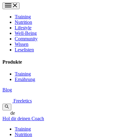
Training
Nutrition
Lifestyle
Well-Being
Community
Wissen
Leselisten
Produkte
Training
Ernährung
Blog
Freeletics
de
Hol dir deinen Coach
Training
Nutrition