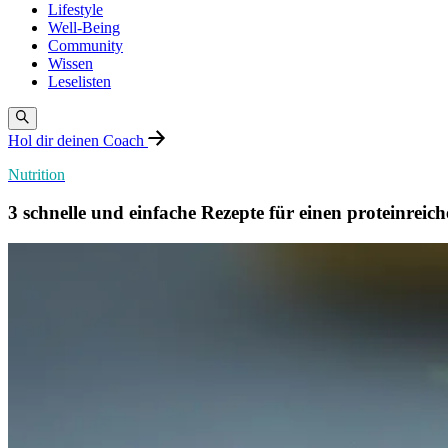
Lifestyle
Well-Being
Community
Wissen
Leselisten
Hol dir deinen Coach
Nutrition
3 schnelle und einfache Rezepte für einen proteinrei