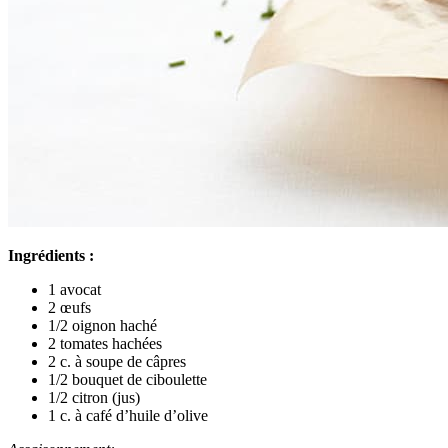
Ingrédients :
1 avocat
2 œufs
1/2 oignon haché
2 tomates hachées
2 c. à soupe de câpres
1/2 bouquet de ciboulette
1/2 citron (jus)
1 c. à café d’huile d’olive