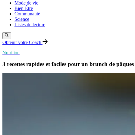
Mode de vie
Bien-Être
Communauté
Science
Listes de lecture
Obtenir votre Coach
Nutrition
3 recettes rapides et faciles pour un brunch de pâques 