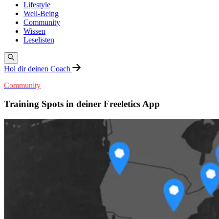
Lifestyle
Well-Being
Community
Wissen
Leselisten
Hol dir deinen Coach
Community
Training Spots in deiner Freeletics App