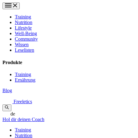
Training
Nutrition
Lifestyle
Well-Being
Community
Wissen
Leselisten
Produkte
Training
Ernährung
Blog
Freeletics
de
Hol dir deinen Coach
Training
Nutrition