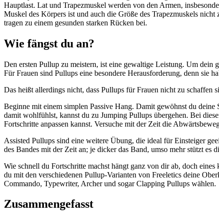
Hauptlast. Lat und Trapezmuskel werden von den Armen, insbesonder
Muskel des Körpers ist und auch die Größe des Trapezmuskels nicht z
tragen zu einem gesunden starken Rücken bei.
Wie fängst du an?
Den ersten Pullup zu meistern, ist eine gewaltige Leistung. Um dein
Für Frauen sind Pullups eine besondere Herausforderung, denn sie ha
Das heißt allerdings nicht, dass Pullups für Frauen nicht zu schaffen 
Beginne mit einem simplen Passive Hang. Damit gewöhnst du deine Sch
damit wohlfühlst, kannst du zu Jumping Pullups übergehen. Bei diese
Fortschritte anpassen kannst. Versuche mit der Zeit die Abwärtsbew
Assisted Pullups sind eine weitere Übung, die ideal für Einsteiger 
des Bandes mit der Zeit an; je dicker das Band, umso mehr stützt es d
Wie schnell du Fortschritte machst hängt ganz von dir ab, doch eines
du mit den verschiedenen Pullup-Varianten von Freeletics deine Ober
Commando, Typewriter, Archer und sogar Clapping Pullups wählen.
Zusammengefasst