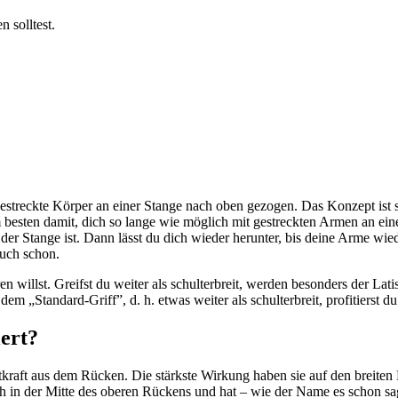
 solltest.
estreckte Körper an einer Stange nach oben gezogen. Das Konzept ist s
m besten damit, dich so lange wie möglich mit gestreckten Armen an ei
der Stange ist. Dann lässt du dich wieder herunter, bis deine Arme wie
auch schon.
n willst. Greifst du weiter als schulterbreit, werden besonders der Lat
 dem „Standard-Griff”, d. h. etwas weiter als schulterbreit, profitierst 
ert?
raft aus dem Rücken. Die stärkste Wirkung haben sie auf den breiten 
ich in der Mitte des oberen Rückens und hat – wie der Name es schon s