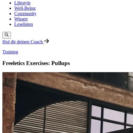
Lifestyle
Well-Being
Community
Wissen
Leselisten
Hol dir deinen Coach
Training
Freeletics Exercises: Pullups