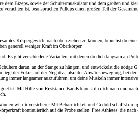
e dem Bizeps, sowie der Schultermuskulatur und dem großen und kleine
u verachten ist, beanspruchen Pullups einen großen Teil der Gesamtmu
 gesamtes Körpergewicht nach oben ziehen zu können, brauchst du eine 
ben generell weniger Kraft im Oberkörper.
sind. Es gibt verschiedene Varianten, mit denen du dich langsam an Pullu
ultern daran, an der Stange zu hängen, und entwickelst die nötige Gr
n liegt der Fokus auf der Negativ-, also der Abwärtsbewegung, bei der
egung immer langsamer auszuführen, um deine Muskeln immer intensiver
geeignet ist. Mit Hilfe von Resistance Bands kannst du dich nach und n
ich.
 können wir dir versichern: Mit Beharrlichkeit und Geduld schaffst du 
körperkraft kontinuierlich auf die Probe stellen. Free Athletes, die n