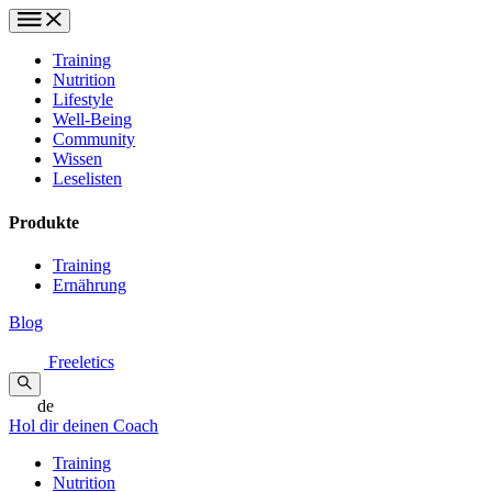
Training
Nutrition
Lifestyle
Well-Being
Community
Wissen
Leselisten
Produkte
Training
Ernährung
Blog
Freeletics
de
Hol dir deinen Coach
Training
Nutrition