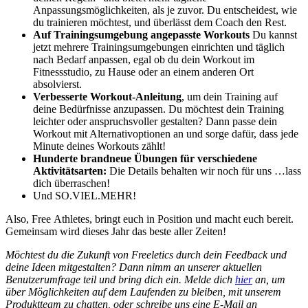
Anpassungsmöglichkeiten, als je zuvor. Du entscheidest, wie
du trainieren möchtest, und überlässt dem Coach den Rest.
Auf Trainingsumgebung angepasste Workouts
Du kannst
jetzt mehrere Trainingsumgebungen einrichten und täglich
nach Bedarf anpassen, egal ob du dein Workout im
Fitnessstudio, zu Hause oder an einem anderen Ort
absolvierst.
Verbesserte Workout-Anleitung
, um dein Training auf
deine Bedürfnisse anzupassen. Du möchtest dein Training
leichter oder anspruchsvoller gestalten? Dann passe dein
Workout mit Alternativoptionen an und sorge dafür, dass jede
Minute deines Workouts zählt!
Hunderte brandneue Übungen für verschiedene
Aktivitätsarten:
Die Details behalten wir noch für uns …lass
dich überraschen!
Und SO.VIEL.MEHR!
Also, Free Athletes, bringt euch in Position und macht euch bereit.
Gemeinsam wird dieses Jahr das beste aller Zeiten!
Möchtest du die Zukunft von Freeletics durch dein Feedback und
deine Ideen mitgestalten? Dann nimm an unserer aktuellen
Benutzerumfrage teil und bring dich ein. Melde dich
hier
an, um
über Möglichkeiten auf dem Laufenden zu bleiben, mit unserem
Produktteam zu chatten, oder schreibe uns eine E-Mail an