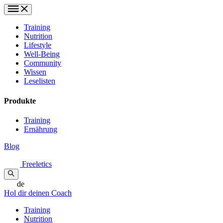
Training
Nutrition
Lifestyle
Well-Being
Community
Wissen
Leselisten
Produkte
Training
Ernährung
Blog
Freeletics
de
Hol dir deinen Coach
Training
Nutrition