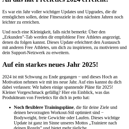
Es war ein Jahr voller wichtiger Updates und Upgrades, die dir
ermöglichen sollen, deine Fitnessziele in den nächsten Jahren noch
leichter zu erreichen.
Und noch eine Kleinigkeit, falls nicht bemerkt: Über den
„Erkunden”-Tab werden dir empfohlene Free Athletes angezeigt,
denen du folgen kannst. Dieses Update erleichtert den Austausch
mit anderen Free Athletes, um dich zu inspirieren, zu motivieren und
dein Support-Netzwerk zu erweitern.
Auf ein starkes neues Jahr 2025!
2024 ist mit Schwung zu Ende gegangen − und dieses Hoch an
Motivation nehmen wir mit ins neue Jahr. Auf eins kannst du dich
dabei verlassen: Wir haben einige spannende Pläne für 2025!
Kleiner Vorgeschmack gefällig? Hier ein Einblick, was das
Produktteam von Freeletics für dich in petto hat:
Noch flexiblere Trainingspläne
, die für deine Ziele und
deinen bevorzugten Workout-Stil optimiert sind −
Bodyweight, freie Gewichte oder Laufen. Dieses wichtige
Update ist ganz im Sinne unseres Mottos „Trainiere nach
deinen Regeln‟ und bietet mehr tägliche