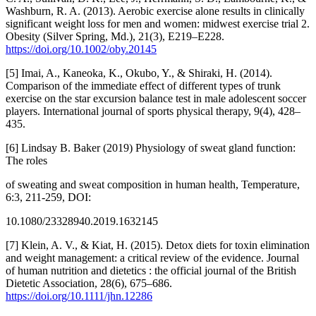
Washburn, R. A. (2013). Aerobic exercise alone results in clinically
significant weight loss for men and women: midwest exercise trial 2.
Obesity (Silver Spring, Md.), 21(3), E219–E228.
https://doi.org/10.1002/oby.20145
[5] Imai, A., Kaneoka, K., Okubo, Y., & Shiraki, H. (2014).
Comparison of the immediate effect of different types of trunk
exercise on the star excursion balance test in male adolescent soccer
players. International journal of sports physical therapy, 9(4), 428–
435.
[6] Lindsay B. Baker (2019) Physiology of sweat gland function:
The roles
of sweating and sweat composition in human health, Temperature,
6:3, 211-259, DOI:
10.1080/23328940.2019.1632145
[7] Klein, A. V., & Kiat, H. (2015). Detox diets for toxin elimination
and weight management: a critical review of the evidence. Journal
of human nutrition and dietetics : the official journal of the British
Dietetic Association, 28(6), 675–686.
https://doi.org/10.1111/jhn.12286