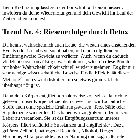
Beim Krafttraining lässt sich der Fortschritt gut daran messen,
inwiefern du deine Wiederholungen und dein Gewicht im Lauf der
Zeit erhöhen konntest.
Trend Nr. 4: Riesenerfolge durch Detox
Du kennst wahrscheinlich auch Leute, die wegen eines anstehenden
Events oder Urlaubs versucht haben, mit einer entgiftenden
Ernährungsweise Gewicht zu verlieren. Auch, wenn du dadurch
vielleicht sogar kurzfristig etwas abnimmst, wirst du diese Pfunde
mit hoher Wahrscheinlichkeit schnell wieder zunehmen. Es gibt nur
sehr wenige wissenschaftliche Beweise für die Effektivität dieser
7
Methode
und es wird diskutiert, ob so etwas grundsätzlich
überhaupt nötig ist.
Denn dein Körper entgiftet normalerweise von selbst. Ja, richtig
gelesen – unser Körper ist ziemlich clever und wird schädliche
Stoffe auch ohne spezielle Ernährungsweisen, Tees, Säfte oder
Supplemente wieder los. Das haben wir zu großen Teilen unserer
Leber zu verdanken. Sie ist das Entgiftungszentrum unseres
8
Körpers, filtert schädliche Substanzen und entgiftet sie
. Dazu
gehören Zellmüll, pathogene Bakterien, Alkohol, Drogen,
Hormone, Abfallprodukte aus der Nahrung und sogar alte rote