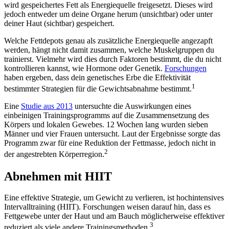
wird gespeichertes Fett als Energiequelle freigesetzt. Dieses wird
jedoch entweder um deine Organe herum (unsichtbar) oder unter
deiner Haut (sichtbar) gespeichert.
Welche Fettdepots genau als zusätzliche Energiequelle angezapft
werden, hängt nicht damit zusammen, welche Muskelgruppen du
trainierst. Vielmehr wird dies durch Faktoren bestimmt, die du nicht
kontrollieren kannst, wie Hormone oder Genetik.
Forschungen
haben ergeben, dass dein genetisches Erbe die Effektivität
1
bestimmter Strategien für die Gewichtsabnahme bestimmt.
Eine
Studie aus 2013
untersuchte die Auswirkungen eines
einbeinigen Trainingsprogramms auf die Zusammensetzung des
Körpers und lokalen Gewebes. 12 Wochen lang wurden sieben
Männer und vier Frauen untersucht. Laut der Ergebnisse sorgte das
Programm zwar für eine Reduktion der Fettmasse, jedoch nicht in
2
der angestrebten Körperregion.
Abnehmen mit HIIT
Eine effektive Strategie, um Gewicht zu verlieren, ist hochintensives
Intervalltraining (HIIT). Forschungen weisen darauf hin, dass es
Fettgewebe unter der Haut und am Bauch möglicherweise effektiver
3
reduziert als viele andere Trainingsmethoden.