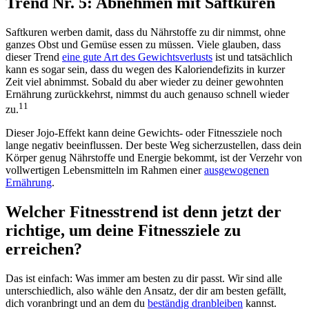
Trend Nr. 5: Abnehmen mit Saftkuren
Saftkuren werben damit, dass du Nährstoffe zu dir nimmst, ohne
ganzes Obst und Gemüse essen zu müssen. Viele glauben, dass
dieser Trend
eine gute Art des Gewichtsverlusts
ist und tatsächlich
kann es sogar sein, dass du wegen des Kaloriendefizits in kurzer
Zeit viel abnimmst. Sobald du aber wieder zu deiner gewohnten
Ernährung zurückkehrst, nimmst du auch genauso schnell wieder
11
zu.
Dieser Jojo-Effekt kann deine Gewichts- oder Fitnessziele noch
lange negativ beeinflussen. Der beste Weg sicherzustellen, dass dein
Körper genug Nährstoffe und Energie bekommt, ist der Verzehr von
vollwertigen Lebensmitteln im Rahmen einer
ausgewogenen
Ernährung
.
Welcher Fitnesstrend ist denn jetzt der
richtige, um deine Fitnessziele zu
erreichen?
Das ist einfach: Was immer am besten zu dir passt. Wir sind alle
unterschiedlich, also wähle den Ansatz, der dir am besten gefällt,
dich voranbringt und an dem du
beständig
dranbleiben
kannst.