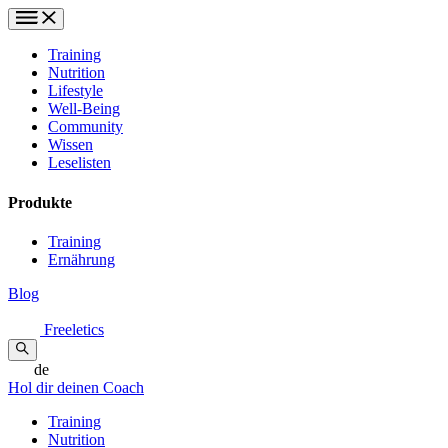
Training
Nutrition
Lifestyle
Well-Being
Community
Wissen
Leselisten
Produkte
Training
Ernährung
Blog
Freeletics
de
Hol dir deinen Coach
Training
Nutrition