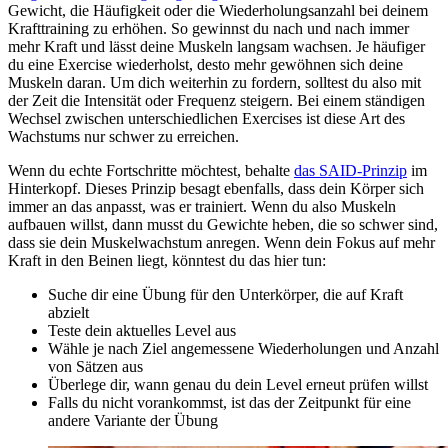
Gewicht, die Häufigkeit oder die Wiederholungsanzahl bei deinem
Krafttraining zu erhöhen. So gewinnst du nach und nach immer
mehr Kraft und lässt deine Muskeln langsam wachsen. Je häufiger
du eine Exercise wiederholst, desto mehr gewöhnen sich deine
Muskeln daran. Um dich weiterhin zu fordern, solltest du also mit
der Zeit die Intensität oder Frequenz steigern. Bei einem ständigen
Wechsel zwischen unterschiedlichen Exercises ist diese Art des
Wachstums nur schwer zu erreichen.
Wenn du echte Fortschritte möchtest, behalte
das SAID-Prinzip
im
Hinterkopf. Dieses Prinzip besagt ebenfalls, dass dein Körper sich
immer an das anpasst, was er trainiert. Wenn du also Muskeln
aufbauen willst, dann musst du Gewichte heben, die so schwer sind,
dass sie dein Muskelwachstum anregen. Wenn dein Fokus auf mehr
Kraft in den Beinen liegt, könntest du das hier tun:
Suche dir eine Übung für den Unterkörper, die auf Kraft
abzielt
Teste dein aktuelles Level aus
Wähle je nach Ziel angemessene Wiederholungen und Anzahl
von Sätzen aus
Überlege dir, wann genau du dein Level erneut prüfen willst
Falls du nicht vorankommst, ist das der Zeitpunkt für eine
andere Variante der Übung