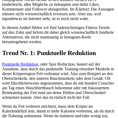
kinderleicht, alles Mögliche zu behaupten und dafür Likes,
Kommentare und Follower abzugreifen. Im Klartext: Die Aussagen
müssen nicht wissenschaftlich erwiesen sein. Aber nur, weil
irgendetwas im Internet steht, ist es noch nicht wahr.
In diesem Artikel fühlen wir fünf fadenscheinigen Fitness-Trends
auf den Zahn und liefern dir dabei gleich wissenschaftlich fundierte
Alternativen, die nicht mantraartig in Instagram-Reels
heruntergebetet werden.
Trend Nr. 1: Punktuelle Reduktion
Punktuelle Reduktion
, oder Spot Reduction, basiert auf der
Annahme, dass durch das punktuelle Training einzelner Muskeln in
dieser Körperregion Fett verbrannt wird. Also zum Beispiel an den
Oberschenkeln, den unteren Bauchmuskeln oder dem Gesäß. Oft
wird fälschlicherweise angenommen, dass du mit hundert Crunches
am Tag einen Waschbrettbauch bekommst oder mit fokussiertem
Beintraining das Fett rund um deine Hüften und Oberschenkel
schmelzen kannst. Aber das ist einfach nicht der Fall.
Wenn du Fett verlieren möchtest, muss dein Körper im
Kaloriendefizit sein, damit er mehr Kalorien verbrennt, als du durch
die Nahrung aufnimmst. Wenn du trainierst und/oder wenig isst,