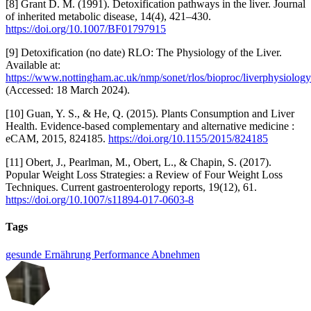
[8] Grant D. M. (1991). Detoxification pathways in the liver. Journal
of inherited metabolic disease, 14(4), 421–430.
https://doi.org/10.1007/BF01797915
[9] Detoxification (no date) RLO: The Physiology of the Liver.
Available at:
https://www.nottingham.ac.uk/nmp/sonet/rlos/bioproc/liverphysiolog
(Accessed: 18 March 2024).
[10] Guan, Y. S., & He, Q. (2015). Plants Consumption and Liver
Health. Evidence-based complementary and alternative medicine :
eCAM, 2015, 824185.
https://doi.org/10.1155/2015/824185
[11] Obert, J., Pearlman, M., Obert, L., & Chapin, S. (2017).
Popular Weight Loss Strategies: a Review of Four Weight Loss
Techniques. Current gastroenterology reports, 19(12), 61.
https://doi.org/10.1007/s11894-017-0603-8
Tags
gesunde Ernährung
Performance
Abnehmen