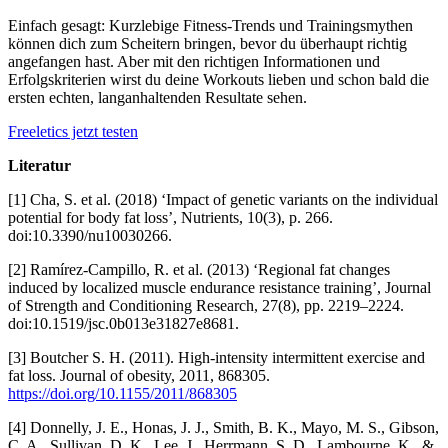
Einfach gesagt: Kurzlebige Fitness-Trends und Trainingsmythen
können dich zum Scheitern bringen, bevor du überhaupt richtig
angefangen hast. Aber mit den richtigen Informationen und
Erfolgskriterien wirst du deine Workouts lieben und schon bald die
ersten echten, langanhaltenden Resultate sehen.
Freeletics jetzt testen
Literatur
[1] Cha, S. et al. (2018) ‘Impact of genetic variants on the individual
potential for body fat loss’, Nutrients, 10(3), p. 266.
doi:10.3390/nu10030266.
[2] Ramírez-Campillo, R. et al. (2013) ‘Regional fat changes
induced by localized muscle endurance resistance training’, Journal
of Strength and Conditioning Research, 27(8), pp. 2219–2224.
doi:10.1519/jsc.0b013e31827e8681.
[3] Boutcher S. H. (2011). High-intensity intermittent exercise and
fat loss. Journal of obesity, 2011, 868305.
https://doi.org/10.1155/2011/868305
[4] Donnelly, J. E., Honas, J. J., Smith, B. K., Mayo, M. S., Gibson,
C. A., Sullivan, D. K., Lee, J., Herrmann, S. D., Lambourne, K., &