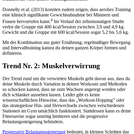
Donnelly et al. (2013) konnten zudem zeigen, dass aerobes Training
eine klinisch signifikante Gewichtsabnahme bei Männern und
4
Frauen hervorrufen kann.
Im Verlauf der zehnmonatigen Studie
verlor die Gruppe mit 400 kcal/Session zwischen 3,9 und 4,9 kg
Gewicht und die Gruppe mit 600 kcal/Session sogar 5,2 bis 5,6 kg.
Mit der Kombination aus guter Ernährung, regelmäßiger Bewegung
und Intervalltraining kannst du deinen ganzen Körper formen und
definieren.
Trend Nr. 2: Muskelverwirrung
Der Trend rund um die verwirrten Muskeln geht davon aus, dass du
deine Muskeln durch Variation in deinen Workouts und Methoden
so schocken kannst, dass sie zum Wachsen angeregt werden oder
dich schlanker aussehen lassen. Leider gibt es keine
wissenschaftlichen Hinweise, dass das „Workout-Hopping” oder
das strategielose Hin- und Herwechseln zwischen verschiedenen
Stationen im Gym tatsächlich funktioniert. Stattdessen kann es deine
Fitnessreise sogar unnötig limitieren und die progressive
Belastungssteigerung behindern.
Progressive Belastungssteigerung
bedeutet, in kleinen Schritten das