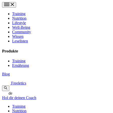
Training
Nutrition
Lifestyle
Well-Being
Community
Wissen
Leselisten
Produkte
Training
Ernährung
Blog
Freeletics
de
Hol dir deinen Coach
Training
Nutrition