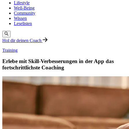
Lifestyle
Well-Being
Community
Wissen
Leselisten
Hol dir deinen Coach
Training
Erlebe mit Skill-Verbesserungen in der App das
fortschrittlichste Coaching