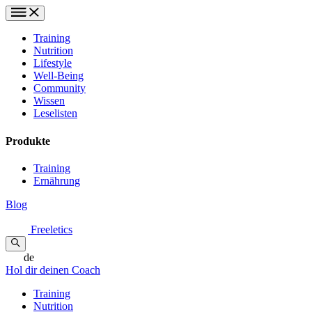
Training
Nutrition
Lifestyle
Well-Being
Community
Wissen
Leselisten
Produkte
Training
Ernährung
Blog
Freeletics
de
Hol dir deinen Coach
Training
Nutrition