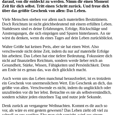
darauf, von dir entdeckt zu werden. Nimm dir einen Moment
Zeit für dich selbst. Tritt einen Schritt zurück. Und freue dich
über das größte Geschenk von allen: Das Leben.
Viele Menschen streben vor allem nach materiellen Besitztümern.
Doch Reichtum ist nicht gleichbedeutend mit einem erfüllten Leben.
Stattdessen sind es deine Erfahrungen, Erfolge, Rückschläge und
Anstrengungen, die sich einprägen und Spuren hinterlassen. An sie
wirst du denken, wenn du eines Tages auf dein Leben zurückblickst.
Wahre Größe hat keinen Preis, aber sie hat einen Wert. Also
verschwende nicht deine Zeit, indem du nur auf materielle Erfolge
hin arbeitest. Das Leben hat eine tiefere Bedeutung. Fokussiere dich
nicht auf finanziellen Reichtum, sondern werde lieber reich an
Gesundheit, Stärke, Wissen, Fähigkeiten und Persönlichkeit. Denn
am Ende ist es genau das, was dich glücklich macht.
Auch wenn uns das Leben manchmal herausfordert, ist es trotzdem
ein Geschenk von unermesslichem Wert. Ein Geschenk an dich, das
größte von allen. Verschwende es nicht, indem du unglücklich oder
unzufrieden vor dir her lebst. Betrachte es nie als selbstverständlich,
sondern schätze jeden einzelnen Tag und nutze jede Sekunde.
Denk zurück an vergangene Weihnachten. Kommt es dir auch so
vor, als wäre es erst gestern gewesen? Das Leben zieht oft viel zu
schnell an uns vorüber. Ehe man sich versieht, wird aus einem