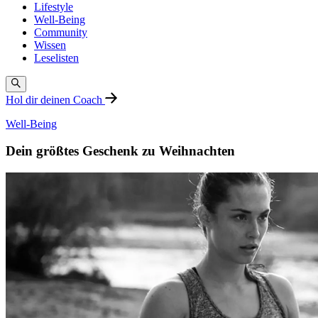
Lifestyle
Well-Being
Community
Wissen
Leselisten
Hol dir deinen Coach
Well-Being
Dein größtes Geschenk zu Weihnachten