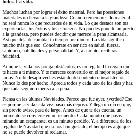
todos. La vida.
Muchos luchan por lograr el éxito material. Pero las posesiones
materiales no llevan a la grandeza. Cuando rememores, lo material
no será nunca lo que recuerdes de tu vida. Lo que destaca son tus
experiencias, tus éxitos y tus esfuerzos. No puedes ponerle un precio
a la grandeza, pero puedes decidir que merece la pena alcanzarla.
Así que deja de cambiar tu tiempo por dinero. La vida significa
mucho más que eso. Concéntrate en ser rico en salud, fuerza,
sabiduría, habilidades y personalidad. Y, a cambio, recibirás
felicidad.
Aunque la vida nos ponga obstáculos, es un regalo. Un regalo que
te haces a ti mismo. Y te mereces convertirlo en el mejor regalo de
todos. No lo desaproveches estando descontento o insatisfecho.
Nunca lo des por hecho. Aprecia todos y cada uno de los días y haz
que cada segundo merezca la pena.
Piensa en las últimas Navidades. Parece que fue ayer, ¿verdad? Eso
es porque la vida cada vez pasa más deprisa. Y llega un día en que,
sin previo aviso, pasa de largo. Antes de que te des cuenta, un
momento se convierte en un recuerdo. Cada minuto que pasas
mirando un escaparate, es un minuto perdido. Y, a diferencia de los
regalos de Navidad que no nos han gustado, el tiempo es algo que
no se puede devolver ni reclamar.