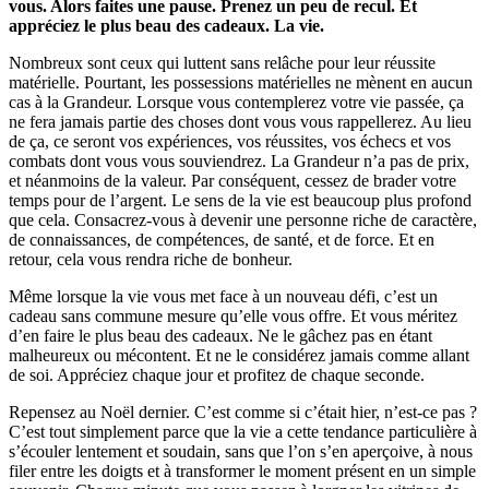
vous. Alors faites une pause. Prenez un peu de recul. Et
appréciez le plus beau des cadeaux. La vie.
Nombreux sont ceux qui luttent sans relâche pour leur réussite
matérielle. Pourtant, les possessions matérielles ne mènent en aucun
cas à la Grandeur. Lorsque vous contemplerez votre vie passée, ça
ne fera jamais partie des choses dont vous vous rappellerez. Au lieu
de ça, ce seront vos expériences, vos réussites, vos échecs et vos
combats dont vous vous souviendrez. La Grandeur n’a pas de prix,
et néanmoins de la valeur. Par conséquent, cessez de brader votre
temps pour de l’argent. Le sens de la vie est beaucoup plus profond
que cela. Consacrez-vous à devenir une personne riche de caractère,
de connaissances, de compétences, de santé, et de force. Et en
retour, cela vous rendra riche de bonheur.
Même lorsque la vie vous met face à un nouveau défi, c’est un
cadeau sans commune mesure qu’elle vous offre. Et vous méritez
d’en faire le plus beau des cadeaux. Ne le gâchez pas en étant
malheureux ou mécontent. Et ne le considérez jamais comme allant
de soi. Appréciez chaque jour et profitez de chaque seconde.
Repensez au Noël dernier. C’est comme si c’était hier, n’est-ce pas ?
C’est tout simplement parce que la vie a cette tendance particulière à
s’écouler lentement et soudain, sans que l’on s’en aperçoive, à nous
filer entre les doigts et à transformer le moment présent en un simple