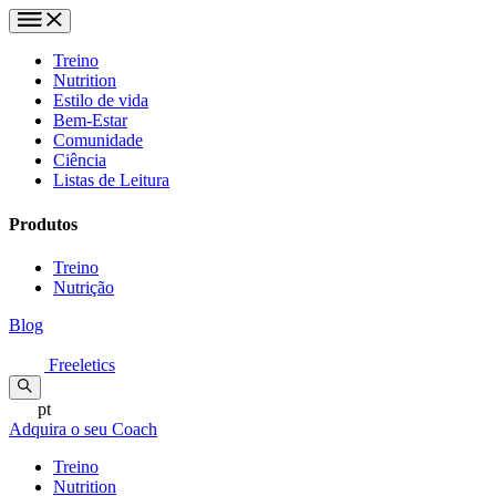
Treino
Nutrition
Estilo de vida
Bem-Estar
Comunidade
Ciência
Listas de Leitura
Produtos
Treino
Nutrição
Blog
Freeletics
pt
Adquira o seu Coach
Treino
Nutrition