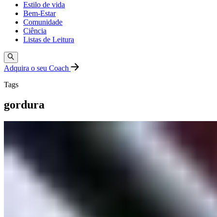
Estilo de vida
Bem-Estar
Comunidade
Ciência
Listas de Leitura
Adquira o seu Coach
Tags
gordura