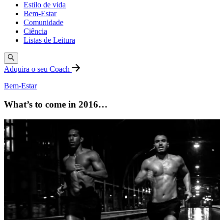
Estilo de vida
Bem-Estar
Comunidade
Ciência
Listas de Leitura
Adquira o seu Coach
Bem-Estar
What’s to come in 2016…