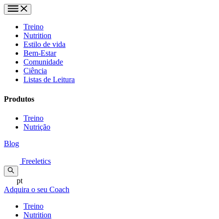
Treino
Nutrition
Estilo de vida
Bem-Estar
Comunidade
Ciência
Listas de Leitura
Produtos
Treino
Nutrição
Blog
Freeletics
pt
Adquira o seu Coach
Treino
Nutrition