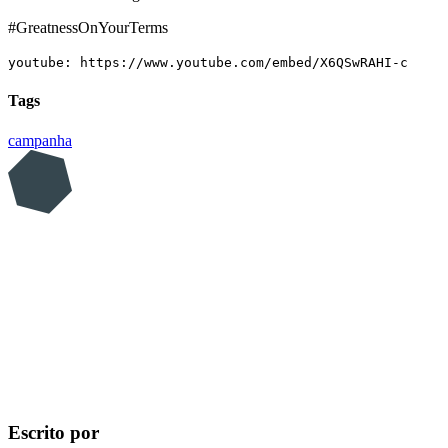
#GreatnessOnYourTerms
youtube: https://www.youtube.com/embed/X6QSwRAHI-c
Tags
campanha
Escrito por