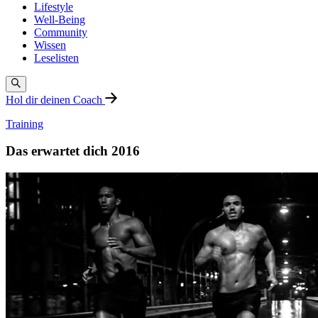
Lifestyle
Well-Being
Community
Wissen
Leselisten
Hol dir deinen Coach
Training
Das erwartet dich 2016