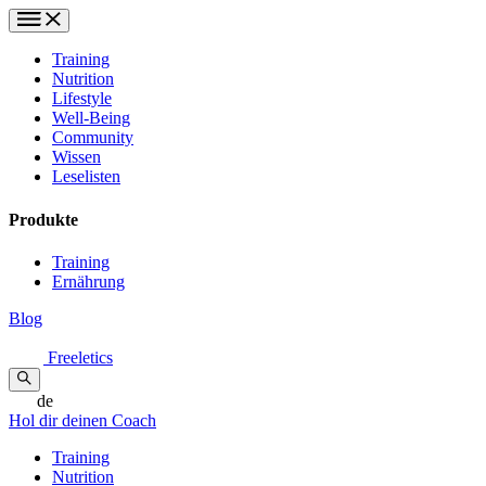
Training
Nutrition
Lifestyle
Well-Being
Community
Wissen
Leselisten
Produkte
Training
Ernährung
Blog
Freeletics
de
Hol dir deinen Coach
Training
Nutrition