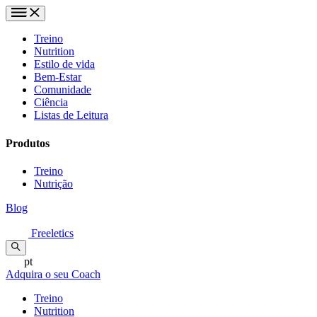
Treino
Nutrition
Estilo de vida
Bem-Estar
Comunidade
Ciência
Listas de Leitura
Produtos
Treino
Nutrição
Blog
Freeletics
pt
Adquira o seu Coach
Treino
Nutrition