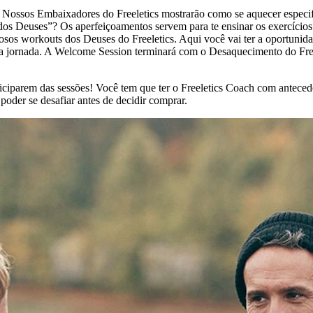
sos Embaixadores do Freeletics mostrarão como se aquecer especific
s Deuses”? Os aperfeiçoamentos servem para te ensinar os exercícios d
osos workouts dos Deuses do Freeletics. Aqui você vai ter a oportunida
a jornada. A Welcome Session terminará com o Desaquecimento do Freel
ciparem das sessões! Você tem que ter o Freeletics Coach com anteced
 poder se desafiar antes de decidir comprar.