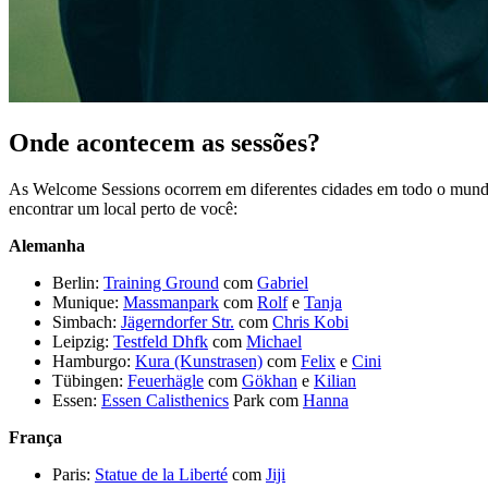
Onde acontecem as sessões?
As Welcome Sessions ocorrem em diferentes cidades em todo o mundo. C
encontrar um local perto de você:
Alemanha
Berlin:
Training Ground
com
Gabriel
Munique:
Massmanpark
com
Rolf
e
Tanja
Simbach:
Jägerndorfer Str.
com
Chris Kobi
Leipzig:
Testfeld Dhfk
com
Michael
Hamburgo:
Kura (Kunstrasen)
com
Felix
e
Cini
Tübingen:
Feuerhägle
com
Gökhan
e
Kilian
Essen:
Essen Calisthenics
Park com
Hanna
França
Paris:
Statue de la Liberté
com
Jiji