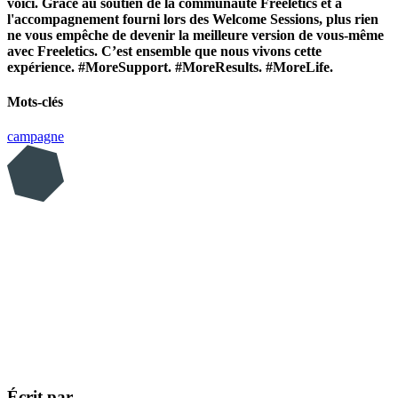
voici. Grâce au soutien de la communauté Freeletics et à
l'accompagnement fourni lors des Welcome Sessions, plus rien
ne vous empêche de devenir la meilleure version de vous-même
avec Freeletics. C’est ensemble que nous vivons cette
expérience. #MoreSupport. #MoreResults. #MoreLife.
Mots-clés
campagne
Écrit par