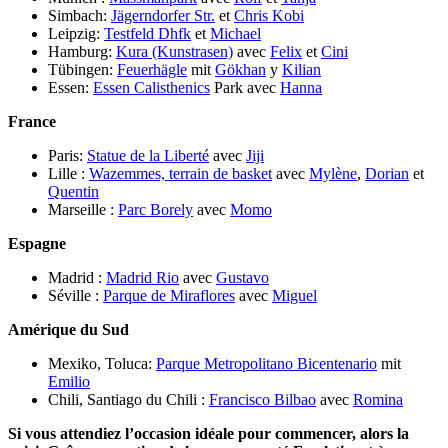
Simbach:
Jägerndorfer Str.
et
Chris Kobi
Leipzig:
Testfeld Dhfk
et
Michael
Hamburg:
Kura (Kunstrasen)
avec
Felix
et
Cini
Tübingen:
Feuerhägle
mit
Gökhan
y
Kilian
Essen:
Essen Calisthenics
Park avec
Hanna
France
Paris:
Statue de la Liberté
avec
Jiji
Lille :
Wazemmes, terrain de basket
avec
Mylène
,
Dorian
et
Quentin
Marseille :
Parc Borely
avec
Momo
Espagne
Madrid :
Madrid Rio
avec
Gustavo
Séville :
Parque de Miraflores
avec
Miguel
Amérique du Sud
Mexiko, Toluca:
Parque Metropolitano Bicentenario
mit
Emilio
Chili, Santiago du Chili :
Francisco Bilbao
avec
Romina
Si vous attendiez l’occasion idéale pour commencer, alors la