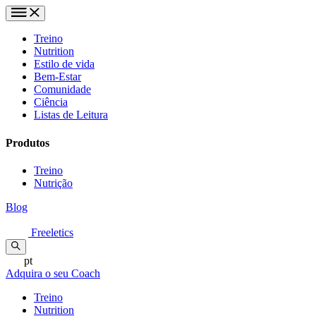
Treino
Nutrition
Estilo de vida
Bem-Estar
Comunidade
Ciência
Listas de Leitura
Produtos
Treino
Nutrição
Blog
Freeletics
pt
Adquira o seu Coach
Treino
Nutrition