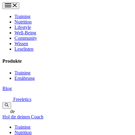
Training
Nutrition
Lifestyle
Well-Being
Community
Wissen
Leselisten
Produkte
Training
Ernährung
Blog
Freeletics
de
Hol dir deinen Coach
Training
Nutrition