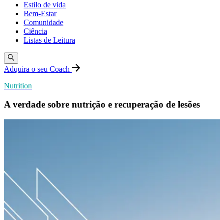
Estilo de vida
Bem-Estar
Comunidade
Ciência
Listas de Leitura
Adquira o seu Coach
Nutrition
A verdade sobre nutrição e recuperação de lesões