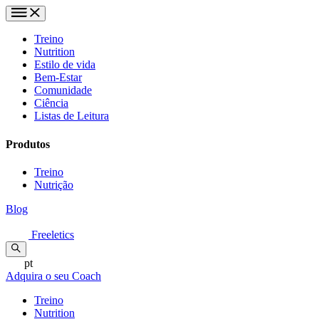
Treino
Nutrition
Estilo de vida
Bem-Estar
Comunidade
Ciência
Listas de Leitura
Produtos
Treino
Nutrição
Blog
Freeletics
pt
Adquira o seu Coach
Treino
Nutrition