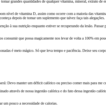
omar grandes quantidades de qualquer vitamina, mineral, extrato de er
om nível de vitamina D, assim como ocorre com a maioria das vitaminas
conteça depois de tomar um suplemento que talvez faça tais alegações.
atenção à sua nutrição enquanto estiver se recuperando da lesão. Passar 
s consumir que possa magicamente nos levar de volta a 100% em pouco
.
sionadas é meio mágico. Só que leva tempo e paciência. Deixe seu corp
 será: Devo manter um déficit calórico ou preciso comer mais para me c
nado através de nossa ingestão calórica e do fato dessa ingestão calór
r um pouco a necessidade de calorias.