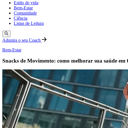
Estilo de vida
Bem-Estar
Comunidade
Ciência
Listas de Leitura
Adquira o seu Coach
Bem-Estar
Snacks de Movimento: como melhorar sua saúde em 