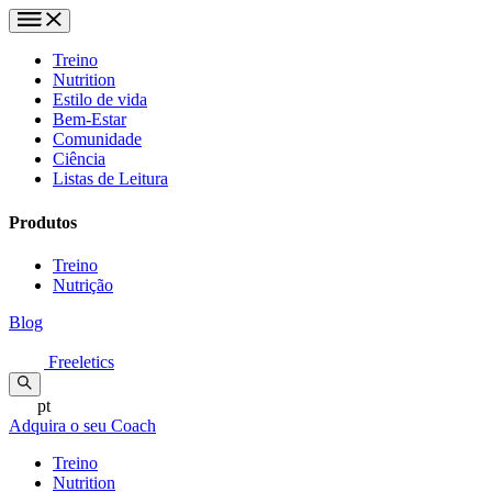
Treino
Nutrition
Estilo de vida
Bem-Estar
Comunidade
Ciência
Listas de Leitura
Produtos
Treino
Nutrição
Blog
Freeletics
pt
Adquira o seu Coach
Treino
Nutrition