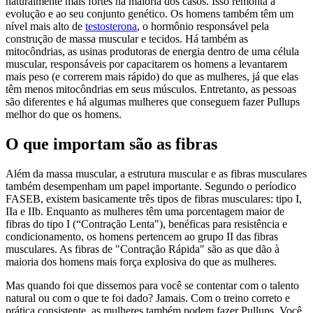
naturalmente mais fortes na maioria dos casos. Isso remonta à
evolução e ao seu conjunto genético. Os homens também têm um
nível mais alto de
testosterona
, o hormônio responsável pela
construção de massa muscular e tecidos. Há também as
mitocôndrias, as usinas produtoras de energia dentro de uma célula
muscular, responsáveis por capacitarem os homens a levantarem
mais peso (e correrem mais rápido) do que as mulheres, já que elas
têm menos mitocôndrias em seus músculos. Entretanto, as pessoas
são diferentes e há algumas mulheres que conseguem fazer Pullups
melhor do que os homens.
O que importam são as fibras
Além da massa muscular, a estrutura muscular e as fibras musculares
também desempenham um papel importante. Segundo o períodico
FASEB, existem basicamente três tipos de fibras musculares: tipo I,
IIa e IIb. Enquanto as mulheres têm uma porcentagem maior de
fibras do tipo I (“Contração Lenta"), benéficas para resistência e
condicionamento, os homens pertencem ao grupo II das fibras
musculares. As fibras de "Contração Rápida" são as que dão à
maioria dos homens mais força explosiva do que as mulheres.
Mas quando foi que dissemos para você se contentar com o talento
natural ou com o que te foi dado? Jamais. Com o treino correto e
prática consistente, as mulheres também podem fazer Pullups. Você