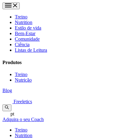
Treino
Nutrition
Estilo de vida
Bem-Estar
Comunidade
Ciência
Listas de Leitura
Produtos
Treino
Nutrição
Blog
Freeletics
pt
Adquira o seu Coach
Treino
Nutrition