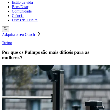
Estilo de vida
Bem-Estar
Comunidade
Ciência
Listas de Leitura
Adquira o seu Coach
Treino
Por que os Pullups são mais difíceis para as
mulheres?