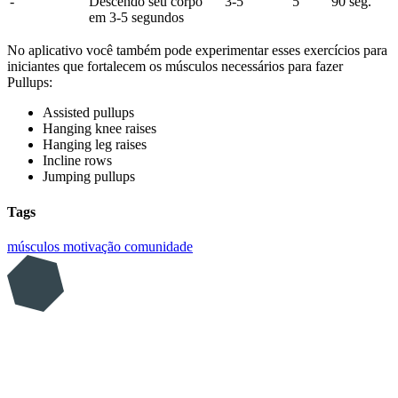
-
Descendo seu corpo
3-5
5
90 seg.
em 3-5 segundos
No aplicativo você também pode experimentar esses exercícios para
iniciantes que fortalecem os músculos necessários para fazer
Pullups:
Assisted pullups
Hanging knee raises
Hanging leg raises
Incline rows
Jumping pullups
Tags
músculos
motivação
comunidade