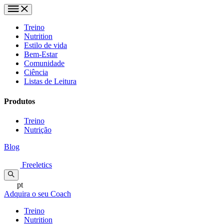
Treino
Nutrition
Estilo de vida
Bem-Estar
Comunidade
Ciência
Listas de Leitura
Produtos
Treino
Nutrição
Blog
Freeletics
pt
Adquira o seu Coach
Treino
Nutrition