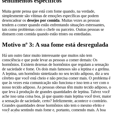
sentimentos específicos
Muita gente pensa que está com fome quando, na verdade,
simplesmente são vítimas de emoções específicas que podem
desencadear os
desejos por comida
. Muitas vezes as pessoas
tendem a comer quando estão enfrentando situações estressantes,
tais como problemas com o chefe ou parceiro. Outras pessoas se
distraem com comida quando estão tristes ou entediadas.
Motivo nº 3: A sua fome está desregulada
Há um outro fator muito interessante que muitos não tem
consciência e que pode levar as pessoas a comer demais: Os
hormônios. Existem dezenas de hormônios que regulam a sensação
de saciedade e fome. Os dois mais famosos são a leptina e a grelina.
A leptina, um hormônio sintetizado no seu tecido adiposo, diz a seu
cérebro que você está cheio e não precisa comer mais. O problema é
que às vezes esta comunicação não funciona e isso tem a ver com o
nosso tecido adiposo. As pessoas obesas têm muito tecido adiposo, o
que leva à produção de grandes quantidades de leptina. Talvez você
ache isso uma coisa boa, já que quanto mais leptina você tiver, maior
a sensação de saciedade, certo? Infelizmente, acontece o contrário.
Grandes quantidades desse hormônios não tem o mesmo efeito e
você acaba sentindo mais fome e, portanto, comendo mais. A boa