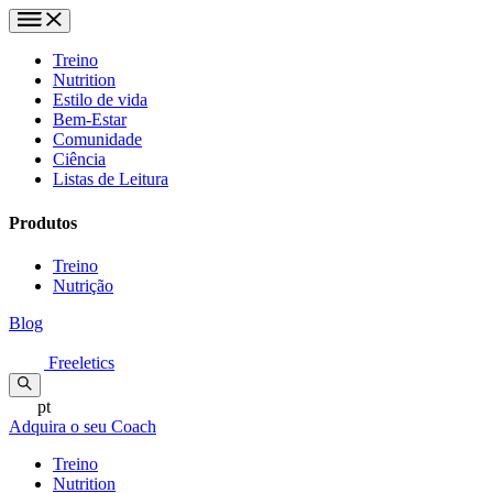
Treino
Nutrition
Estilo de vida
Bem-Estar
Comunidade
Ciência
Listas de Leitura
Produtos
Treino
Nutrição
Blog
Freeletics
pt
Adquira o seu Coach
Treino
Nutrition