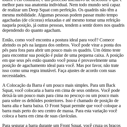
melhor para sua anatomia individual. Nem todo mundo será capaz
de realizar um Deep Squat com perfeição. Os quadriis não têm a
mesma mobilidade. Algumas pessoas podem passar muito tempo
agachadas (de cócoras) relaxadas e até mesmo tomar uma refeição
naquela posição, já outras pessoas, tendem a sentir dores nos quadris
dependendo do quanto agacham.
Então, como você encontra a postura ideal para você? Comece
abrindo os pés na largura dos ombros. Você pode virar a ponta dos
pés para fora para abrir um pouco mais os quadris. Um ótimo teste
para encontrar sua posição é pular de uma pequena caixa. A posição
em que seus pés estão quando você pousa é provavelmente uma
posição de agachamento ideal para você. Mas por favor, não trate
isso como uma regra imutável. Faça ajustes de acordo com suas
necessidades.
A Colocação da Barra é um pouco mais simples. Para um Back
Squat, você colocaria a barra em cima de seus ombros. Você pode
deixá-la um pouco mais para cima no pescoço ou um pouco mais
para sobre os deltóides posteriores. Isso é chamado de posição de
barra alta e barra baixa. O Front Squat permite que você coloque a
barra mais perto do seu centro de massa. Para esta variação você
coloca a barra em cima de suas clavículas.
Para segurar a barra durante um Front Squat, você cruza os braços