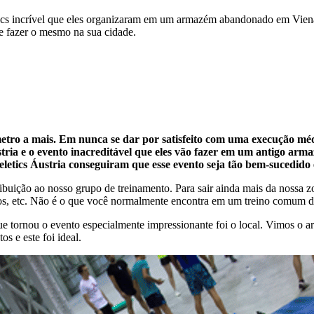
etics incrível que eles organizaram em um armazém abandonado em Vien
e fazer o mesmo na sua cidade.
ômetro a mais. Em nunca se dar por satisfeito com uma execução mé
ustria e o evento inacreditável que eles vão fazer em um antigo a
letics Áustria conseguiram que esse evento seja tão bem-sucedido
uição ao nosso grupo de treinamento. Para sair ainda mais da nossa zo
ios, etc. Não é o que você normalmente encontra em um treino comum do
e tornou o evento especialmente impressionante foi o local. Vimos o a
s e este foi ideal.