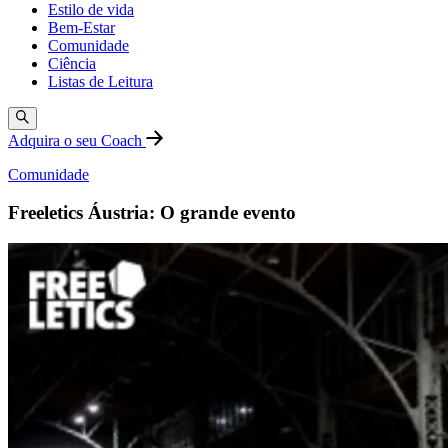
Estilo de vida
Bem-Estar
Comunidade
Ciência
Listas de Leitura
Adquira o seu Coach
Comunidade
Freeletics Áustria: O grande evento