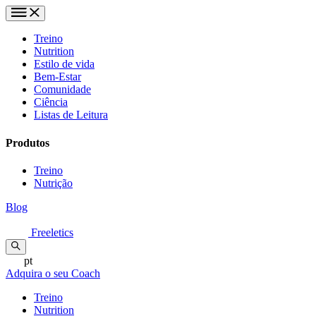
Treino
Nutrition
Estilo de vida
Bem-Estar
Comunidade
Ciência
Listas de Leitura
Produtos
Treino
Nutrição
Blog
Freeletics
pt
Adquira o seu Coach
Treino
Nutrition