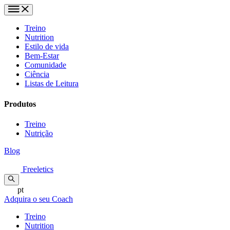
Treino
Nutrition
Estilo de vida
Bem-Estar
Comunidade
Ciência
Listas de Leitura
Produtos
Treino
Nutrição
Blog
Freeletics
pt
Adquira o seu Coach
Treino
Nutrition