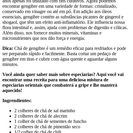
anos apenas foi utilizado com fins curativos. Agora podemos
encontrar gengibre em uma variedade de formas: cristalizado,
conservado em vinagre ou até em pó. Em adição aos óleos
essenciais, gengibre contém as substâncias picantes de gingerol e
shogaol, que têm um efeito anti-inflamatório. Ele influencia nossa
flora intestinal e, assim, ajuda com problemas de digestão e cólicas.
Além disso, nos fornece muitos minerais, vitaminas e
micronutrientes que nos dão força e energia.
Dica:
Chá de gengibre é um remédio eficaz para resfriados e pode
ser preparado rápido e facilmente. Basta cortar um pedaço de
gengibre em tiras e cubrir com água quente e aguardar alguns
minutos.
Você ainda quer saber mais sobre especiarias? Aqui você vai
encontrar uma receita para uma deliciosa mistura de
especiarias orientais que combaterá a gripe e lhe manterá
aquecido!
Ingrendientes:
2 colheres de chá de sal marinho
2 colheres de chá de alecrim
1 colher de chá de sementes de funcho
2 colheres de chá de pimentão seco
1/2 colher de chá de chili