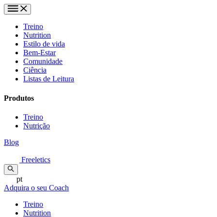
Treino
Nutrition
Estilo de vida
Bem-Estar
Comunidade
Ciência
Listas de Leitura
Produtos
Treino
Nutrição
Blog
Freeletics
pt
Adquira o seu Coach
Treino
Nutrition