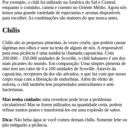
Por exemplo, o chili foi utilizado na América do Sul e Central,
enquanto o cominho, canela e coentro no Oriente Médio. Agora nós
temos uma grande variedade de especiarias e aromas disponíveis
para escolher. As combinações são maiores do que nunca antes.
Chilis
Chilis são as pequenas pimentas, às vezes cruéis, que podem causar
lágrimas nos olhos e suor na testa de alguns de nós. A responsável
para essa picância é uma sustância chamada capsaicina. Com
200.000 – 350.000 unidades de Scoville, o chili habanero é um dos
mais picantes do mundo. Em comparação: Uma simples pimenta de
sino tem um valor de 0 a 100 unidades de Scoville. Através da
capsaicina, receptores da dor são ativados, o que faz com que nosso
corpo reaja com a liberação de endorfinas. Além do efeito de
euforia, o chili também tem propriedades antioxidantes e anti-
bacterianas.
Mas tenha cuidado:
uma overdose pode levar a problemas
circulatórios! Mas se forem utilizados na quantidade certa, podem
refinar muitos pratos e transformá-los em uma explosão de sabor.
Dica:
Não beba água se você comeu demais chilis. Somente leite ou
pão mitigarão a picância.