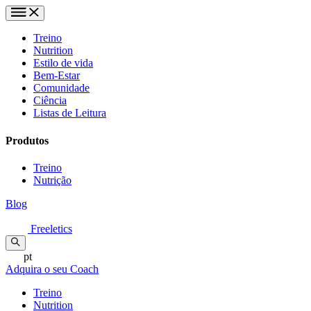
Treino
Nutrition
Estilo de vida
Bem-Estar
Comunidade
Ciência
Listas de Leitura
Produtos
Treino
Nutrição
Blog
Freeletics
pt
Adquira o seu Coach
Treino
Nutrition