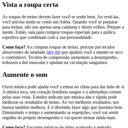
Vista a roupa certa
As roupas de treino devem fazer você se sentir bem. Ao vesti-las,
você precisa sentir-se como um Atleta. Quando você se preparar
para treinar, não use apenas uma camiseta e shorts velhos. Prepare a
mente. Então, saia para comprar roupas especiais para a prática
esportiva que combinam com a sua personalidade.
Como faço?
Ao comprar roupas de treino, procure por tecidos
absorventes de umidade (
dry fit
) que ajudem você a manter-se seco
e confortável. Tecidos de compressão aumentam o desempenho,
reduzem a dor muscular e ajudam na circulação sanguínea.
Aumente o som
Ouvir música pode ajudar você a entrar no clima para dar tudo de si.
A música toca, seu coração bombeia sangue e a adrenalina correm
pelas suas veias. Estudos indicam que música alta e rápida pode
melhorar os resultados de treino. Ao ver melhores resultados, seu
humor também melhora. E é divertido fazer algo que fazemos bem.
Diminuindo o tempo e aumentando as repetições, você vai sentir
orgulho do próprio desempenho e vai querer treinar ainda mais.
Como faço?
Encontre músicas de ritmo acelerado e melodia