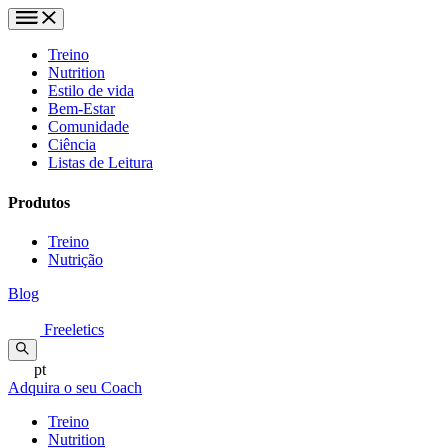
Treino
Nutrition
Estilo de vida
Bem-Estar
Comunidade
Ciência
Listas de Leitura
Produtos
Treino
Nutrição
Blog
Freeletics
pt
Adquira o seu Coach
Treino
Nutrition