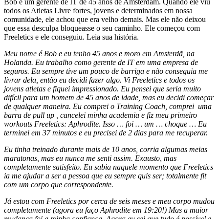
Bob é um gerente de IT de 45 anos de Amsterdam. Quando ele viu
todos os Atletas Livre fortes, jovens e determinados em nossa
comunidade, ele achou que era velho demais. Mas ele não deixou
que essa desculpa bloqueasse o seu caminho. Ele começou com
Freeletics e ele conseguiu. Leia sua história.
Meu nome é Bob e eu tenho 45 anos e moro em Amsterdã, na
Holanda. Eu trabalho como gerente de IT em uma empresa de
seguros. Eu sempre tive um pouco de barriga e não conseguia me
livrar dela, então eu decidi fazer algo. Vi Freeletics e todos os
jovens atletas e fiquei impressionado. Eu pensei que seria muito
difícil para um homem de 45 anos de idade, mas eu decidi começar
de qualquer maneira. Eu comprei o Training Coach, comprei uma
barra de pull up , cancelei minha academia e fiz meu primeiro
workouts Freeletics: Aphrodite. Isso … foi … um … choque … Eu
terminei em 37 minutos e eu precisei de 2 dias para me recuperar.
Eu tinha treinado durante mais de 10 anos, corria algumas meias
maratonas, mas eu nunca me senti assim. Exausto, mas
completamente satisfeito. Eu sabia naquele momento que Freeletics
ia me ajudar a ser a pessoa que eu sempre quis ser; totalmente fit
com um corpo que correspondente.
Já estou com Freeletics por cerca de seis meses e meu corpo mudou
completamente (agora eu faço Aphrodite em 19:20!) Mas a maior
mudança foi a minha confiança. Agora eu sei que tudo é possível e