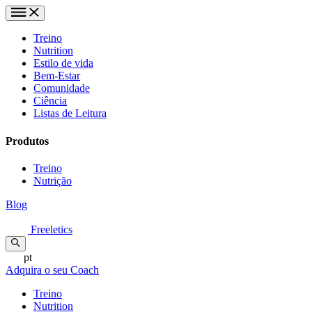
Treino
Nutrition
Estilo de vida
Bem-Estar
Comunidade
Ciência
Listas de Leitura
Produtos
Treino
Nutrição
Blog
Freeletics
pt
Adquira o seu Coach
Treino
Nutrition