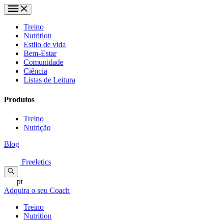
Treino
Nutrition
Estilo de vida
Bem-Estar
Comunidade
Ciência
Listas de Leitura
Produtos
Treino
Nutrição
Blog
Freeletics
pt
Adquira o seu Coach
Treino
Nutrition