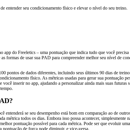
e entender seu condicionamento físico e elevar o nível do seu treino.
o app do Freeletics – uma pontuação que indica tudo que você precisa 
as formas de usar sua PAD para compreender melhor seu nível de condic
100 pontos de dados diferentes, incluindo seus últimos 90 dias de trei
condicionamento físico. As métricas usadas para gerar sua pontuação pess
e você inserir no app, ajudando a personalizar ainda mais suas futura
 tempo.
PAD?
você entenderá se seu desempenho está bom em comparação ao de outros
a métrica todos os dias. Embora isso possa acontecer, simplesmente nã
 melhor pontuação possível para cada métrica. Pode ser que evoluir uma
 pontuação de força pode diminuir, e vice-versa.