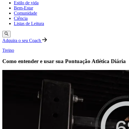
Estilo de vida
Bem-Estar
Comunidade
Ciência
Listas de Leitura
Adquira o seu Coach
Treino
Como entender e usar sua Pontuação Atlética Diária