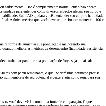
 ou saúde mental. Isso é completamente normal, então não encare
ortunidade para entender como diversos aspectos afetam seu corpo e
ua habilidade. Sua PAD ajudará você a entender seu corpo e habilidade
 final. A única métrica que você deve sempre buscar manter em 100 é
rimeira forma de aumentar sua pontuação é melhorando sua
 quando melhora as métricas de desempenho (habilidade, resistência,
deve trabalhar para que sua pontuação de força seja a mais alta
.
tletas com perfil semelhante, o que lhe dará uma definição precisa
ão num lembrete de seu potencial e deixe-a agir como guia para sua
isso, você deve vê-la como uma fonte de comparação, já que a
oas de diferentes grupos demográficos às quais não conseguiria se