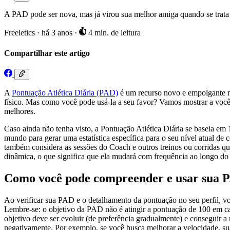
A PAD pode ser nova, mas já virou sua melhor amiga quando se trata d
Freeletics
·
há 3 anos
·
4 min. de leitura
Compartilhar este artigo
A
Pontuação Atlética Diária (PAD)
é um recurso novo e empolgante n
físico. Mas como você pode usá-la a seu favor? Vamos mostrar a você 
melhores.
Caso ainda não tenha visto, a Pontuação Atlética Diária se baseia em 
mundo para gerar uma estatística específica para o seu nível atual de 
também considera as sessões do Coach e outros treinos ou corridas qu
dinâmica, o que significa que ela mudará com frequência ao longo do
Como você pode compreender e usar sua 
Ao verificar sua PAD e o detalhamento da pontuação no seu perfil, 
Lembre-se: o objetivo da PAD não é atingir a pontuação de 100 em cad
objetivo deve ser evoluir (de preferência gradualmente) e conseguir a
negativamente. Por exemplo, se você busca melhorar a velocidade, sua