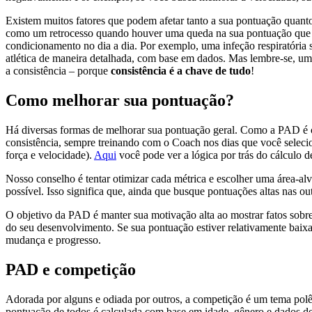
Existem muitos fatores que podem afetar tanto a sua pontuação quant
como um retrocesso quando houver uma queda na sua pontuação que est
condicionamento no dia a dia. Por exemplo, uma infeção respiratória 
atlética de maneira detalhada, com base em dados. Mas lembre-se, u
a consistência – porque
consistência é a chave de tudo
!
Como melhorar sua pontuação?
Há diversas formas de melhorar sua pontuação geral. Como a PAD é c
consistência, sempre treinando com o Coach nos dias que você selec
força e velocidade).
Aqui
você pode ver a lógica por trás do cálculo 
Nosso conselho é tentar otimizar cada métrica e escolher uma área-alv
possível. Isso significa que, ainda que busque pontuações altas nas ou
O objetivo da PAD é manter sua motivação alta ao mostrar fatos sobre
do seu desenvolvimento. Se sua pontuação estiver relativamente baixa
mudança e progresso.
PAD e competição
Adorada por alguns e odiada por outros, a competição é um tema pol
pontuação de todos é calculada com base em idade, gênero e dados d