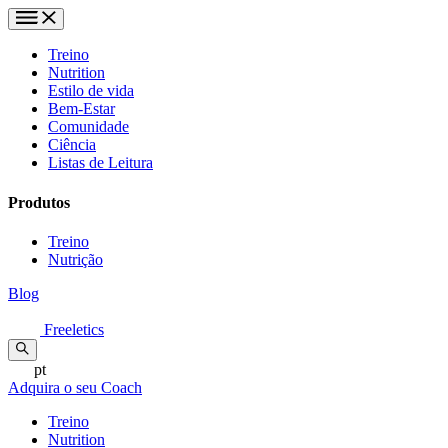
Treino
Nutrition
Estilo de vida
Bem-Estar
Comunidade
Ciência
Listas de Leitura
Produtos
Treino
Nutrição
Blog
Freeletics
pt
Adquira o seu Coach
Treino
Nutrition