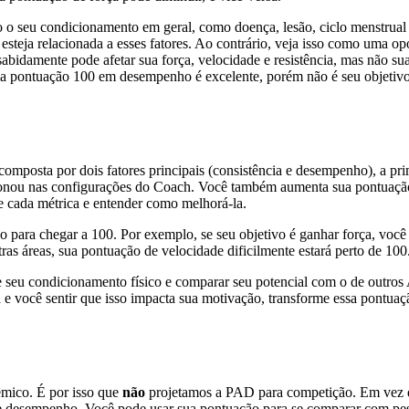
o o seu condicionamento em geral, como doença, lesão, ciclo menstrual
eja relacionada a esses fatores. Ao contrário, veja isso como uma op
sabidamente pode afetar sua força, velocidade e resistência, mas não s
ma pontuação 100 em desempenho é excelente, porém não é seu objetivo
omposta por dois fatores principais (consistência e desempenho), a p
ionou nas configurações do Coach. Você também aumenta sua pontuação
de cada métrica e entender como melhorá-la.
o para chegar a 100. Por exemplo, se seu objetivo é ganhar força, você 
tras áreas, sua pontuação de velocidade dificilmente estará perto de 100
 seu condicionamento físico e comparar seu potencial com o de outros A
 e você sentir que isso impacta sua motivação, transforme essa pontuaç
êmico. É por isso que
não
projetamos a PAD para competição. Em vez d
e desempenho. Você pode usar sua pontuação para se comparar com pess