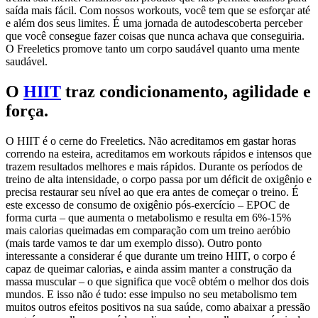
saída mais fácil. Com nossos workouts, você tem que se esforçar até
e além dos seus limites. É uma jornada de autodescoberta perceber
que você consegue fazer coisas que nunca achava que conseguiria.
O Freeletics promove tanto um corpo saudável quanto uma mente
saudável.
O
HIIT
traz condicionamento, agilidade e
força.
O HIIT é o cerne do Freeletics. Não acreditamos em gastar horas
correndo na esteira, acreditamos em workouts rápidos e intensos que
trazem resultados melhores e mais rápidos. Durante os períodos de
treino de alta intensidade, o corpo passa por um déficit de oxigênio e
precisa restaurar seu nível ao que era antes de começar o treino. É
este excesso de consumo de oxigênio pós-exercício – EPOC de
forma curta – que aumenta o metabolismo e resulta em 6%-15%
mais calorias queimadas em comparação com um treino aeróbio
(mais tarde vamos te dar um exemplo disso). Outro ponto
interessante a considerar é que durante um treino HIIT, o corpo é
capaz de queimar calorias, e ainda assim manter a construção da
massa muscular – o que significa que você obtém o melhor dos dois
mundos. E isso não é tudo: esse impulso no seu metabolismo tem
muitos outros efeitos positivos na sua saúde, como abaixar a pressão