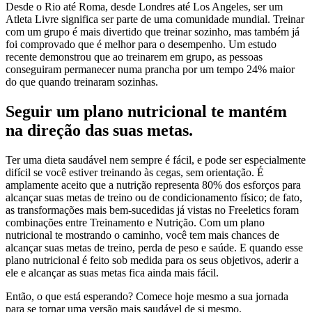
Desde o Rio até Roma, desde Londres até Los Angeles, ser um
Atleta Livre significa ser parte de uma comunidade mundial. Treinar
com um grupo é mais divertido que treinar sozinho, mas também já
foi comprovado que é melhor para o desempenho. Um estudo
recente demonstrou que ao treinarem em grupo, as pessoas
conseguiram permanecer numa prancha por um tempo 24% maior
do que quando treinaram sozinhas.
Seguir um plano nutricional te mantém
na direção das suas metas.
Ter uma dieta saudável nem sempre é fácil, e pode ser especialmente
difícil se você estiver treinando às cegas, sem orientação. É
amplamente aceito que a nutrição representa 80% dos esforços para
alcançar suas metas de treino ou de condicionamento físico; de fato,
as transformações mais bem-sucedidas já vistas no Freeletics foram
combinações entre Treinamento e Nutrição. Com um plano
nutricional te mostrando o caminho, você tem mais chances de
alcançar suas metas de treino, perda de peso e saúde. E quando esse
plano nutricional é feito sob medida para os seus objetivos, aderir a
ele e alcançar as suas metas fica ainda mais fácil.
Então, o que está esperando? Comece hoje mesmo a sua jornada
para se tornar uma versão mais saudável de si mesmo.