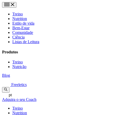
Treino
Nutrition
Estilo de vida
Bem-Estar
Comunidade
Ciência
Listas de Leitura
Produtos
Treino
Nutrição
Blog
Freeletics
pt
Adquira o seu Coach
Treino
Nutrition