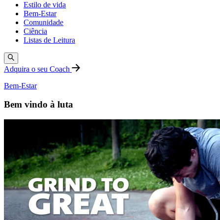
Estilo de vida
Bem-Estar
Comunidade
Ciência
Listas de Leitura
Adquira o seu Coach
Bem-Estar
Bem vindo à luta