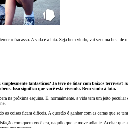
temer o fracasso. A vida é a luta. Seja bem vindo, vai ser uma bela de
s simplesmente fantásticos? Já teve de lidar com baixos terríveis?
éns. Isso significa que você está vivendo. Bem vindo à luta.
ra na próxima esquina. E, normalmente, a vida tem um jeito peculiar d
ine.
do as coisas ficam difíceis. A questão é ganhar com as cartas que se te
atisfação com quem você era, naquilo que te move adiante. Aceitar que 
azem por merecer.