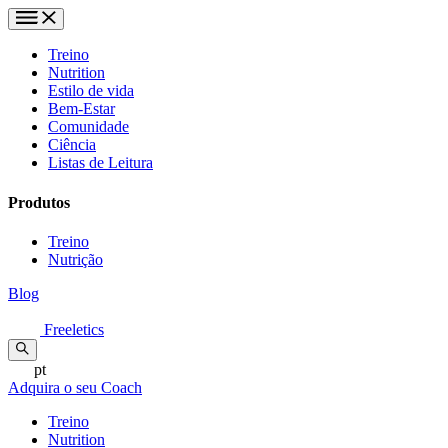
Treino
Nutrition
Estilo de vida
Bem-Estar
Comunidade
Ciência
Listas de Leitura
Produtos
Treino
Nutrição
Blog
Freeletics
pt
Adquira o seu Coach
Treino
Nutrition