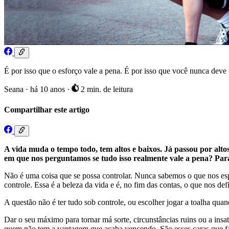
É por isso que o esforço vale a pena. É por isso que você nunca deve 
Seana
·
há 10 anos
·
2 min. de leitura
Compartilhar este artigo
A vida muda o tempo todo, tem altos e baixos. Já passou por alto
em que nos perguntamos se tudo isso realmente vale a pena? Parab
Não é uma coisa que se possa controlar. Nunca sabemos o que nos espe
controle. Essa é a beleza da vida e é, no fim das contas, o que nos def
A questão não é ter tudo sob controle, ou escolher jogar a toalha quan
Dar o seu máximo para tornar má sorte, circunstâncias ruins ou a ins
quem não tem a vantagem que acaba vencendo. São esses caras que f