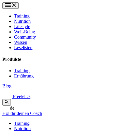
Training
Nutrition
Lifestyle
Well-Being
Community
Wissen
Leselisten
Produkte
Training
Ernährung
Blog
Freeletics
de
Hol dir deinen Coach
Training
Nutrition