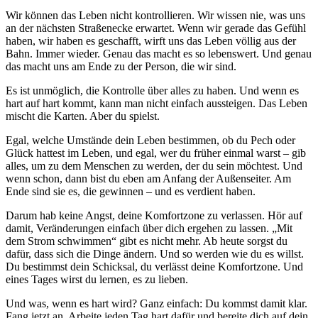
Wir können das Leben nicht kontrollieren. Wir wissen nie, was uns
an der nächsten Straßenecke erwartet. Wenn wir gerade das Gefühl
haben, wir haben es geschafft, wirft uns das Leben völlig aus der
Bahn. Immer wieder. Genau das macht es so lebenswert. Und genau
das macht uns am Ende zu der Person, die wir sind.
Es ist unmöglich, die Kontrolle über alles zu haben. Und wenn es
hart auf hart kommt, kann man nicht einfach aussteigen. Das Leben
mischt die Karten. Aber du spielst.
Egal, welche Umstände dein Leben bestimmen, ob du Pech oder
Glück hattest im Leben, und egal, wer du früher einmal warst – gib
alles, um zu dem Menschen zu werden, der du sein möchtest. Und
wenn schon, dann bist du eben am Anfang der Außenseiter. Am
Ende sind sie es, die gewinnen – und es verdient haben.
Darum hab keine Angst, deine Komfortzone zu verlassen. Hör auf
damit, Veränderungen einfach über dich ergehen zu lassen. „Mit
dem Strom schwimmen“ gibt es nicht mehr. Ab heute sorgst du
dafür, dass sich die Dinge ändern. Und so werden wie du es willst.
Du bestimmst dein Schicksal, du verlässt deine Komfortzone. Und
eines Tages wirst du lernen, es zu lieben.
Und was, wenn es hart wird? Ganz einfach: Du kommst damit klar.
Fang jetzt an. Arbeite jeden Tag hart dafür und bereite dich auf dein