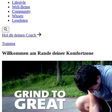
Lifestyle
Well-Being
Community
Wissen
Leselisten
Hol dir deinen Coach
Training
Willkommen am Rande deiner Komfortzone