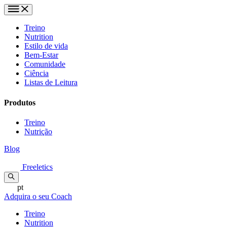
Treino
Nutrition
Estilo de vida
Bem-Estar
Comunidade
Ciência
Listas de Leitura
Produtos
Treino
Nutrição
Blog
Freeletics
pt
Adquira o seu Coach
Treino
Nutrition