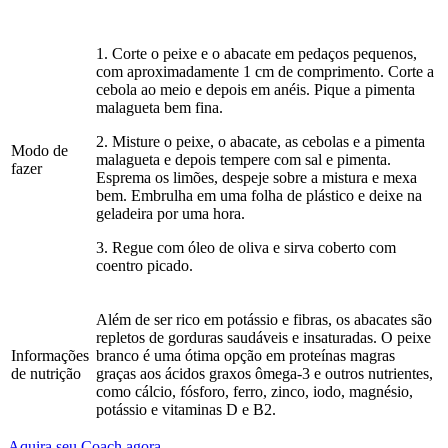
1. Corte o peixe e o abacate em pedaços pequenos,
com aproximadamente 1 cm de comprimento. Corte a
cebola ao meio e depois em anéis. Pique a pimenta
malagueta bem fina.
2. Misture o peixe, o abacate, as cebolas e a pimenta
Modo de
malagueta e depois tempere com sa
l e pimenta.
fazer
Esprema os limões, despeje sobre a mistura e mexa
bem. Embrulha em uma folha de plástico e deixe na
geladeira por uma hora.
3. Regue com óleo de oliva e sirva coberto com
coentro picado.
Além de ser rico em potássio e fibras, os abacates são
repletos de gorduras saudáveis e insaturadas. O peixe
Informações
branco é uma ótima opção em proteínas magras
de nutrição
graças aos ácidos graxos ômega-3 e outros nutrientes,
como cálcio, fós
foro, ferro, zinco, iodo, magnésio,
potássio e vitaminas D e B2.
Aquira seu Coach agora