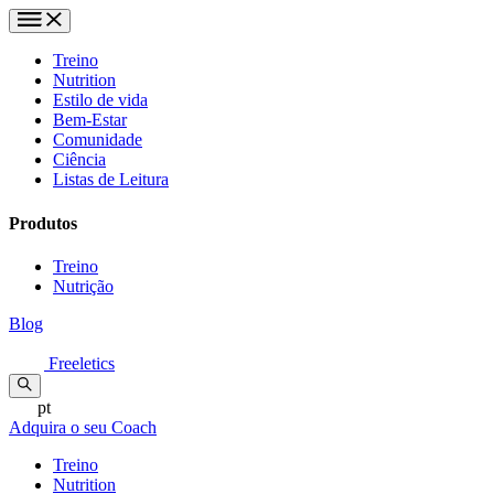
Treino
Nutrition
Estilo de vida
Bem-Estar
Comunidade
Ciência
Listas de Leitura
Produtos
Treino
Nutrição
Blog
Freeletics
pt
Adquira o seu Coach
Treino
Nutrition