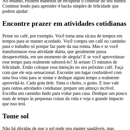
No entanto, existem maneiras de recuperar o controle do seu humor.
Continue lendo para aprender 4 hacks simples de felicidade que
podem ajudar:
Encontre prazer em atividades cotidianas
Pense no café, por exemplo. Você toma uma xícara de tempos em
tempos para se manter acordado. Você compra um café no caminho
para o trabalho só porque faz parte da sua rotina. Mas e se você
transformasse essa atividade diária, que geralmente passa
desapercebida, em um momento de alegria? E se você aproveitasse
esse tempo para realmente saboreá-lo? Já seriam 15 minutos de
felicidade. Então coloque essa intenção no seu próximo café. Faça
com que ele seja sensacional. Encontre um lugar confortável com
uma boa vista para se sentar e dedique algum tempo a realmente
aproveitá-lo. Cada gota dele. Sinta o cheiro, o gosto. E isso vale
para outras atividades cotidianas: prepare um almoço incrível.
Escolha um caminho lindo para voltar para casa. Dedique um pouco
mais de tempo às pequenas coisas da vida e veja o grande impacto
que isso terá.
Tome sol
Não há dúvidas de que o sol pode nos manter saudáveis, mas