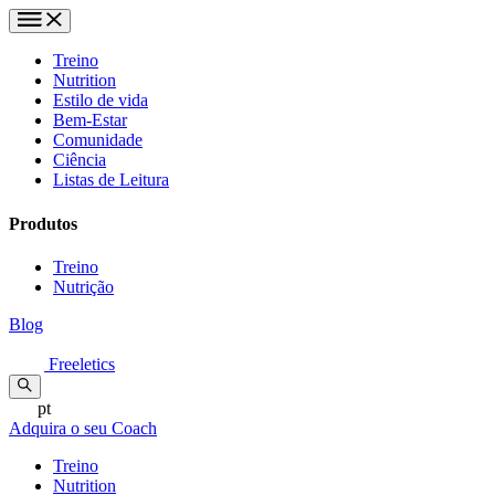
Treino
Nutrition
Estilo de vida
Bem-Estar
Comunidade
Ciência
Listas de Leitura
Produtos
Treino
Nutrição
Blog
Freeletics
pt
Adquira o seu Coach
Treino
Nutrition