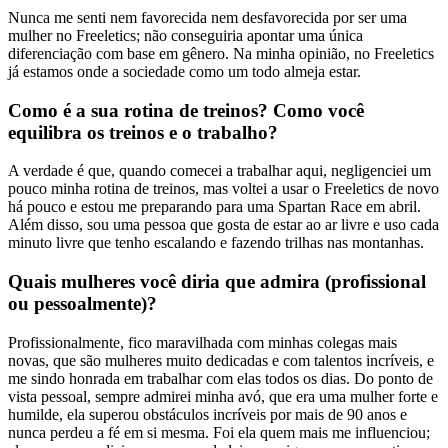
Nunca me senti nem favorecida nem desfavorecida por ser uma
mulher no Freeletics; não conseguiria apontar uma única
diferenciação com base em gênero. Na minha opinião, no Freeletics
já estamos onde a sociedade como um todo almeja estar.
Como é a sua rotina de treinos? Como você
equilibra os treinos e o trabalho?
A verdade é que, quando comecei a trabalhar aqui, negligenciei um
pouco minha rotina de treinos, mas voltei a usar o Freeletics de novo
há pouco e estou me preparando para uma Spartan Race em abril.
Além disso, sou uma pessoa que gosta de estar ao ar livre e uso cada
minuto livre que tenho escalando e fazendo trilhas nas montanhas.
Quais mulheres você diria que admira (profissional
ou pessoalmente)?
Profissionalmente, fico maravilhada com minhas colegas mais
novas, que são mulheres muito dedicadas e com talentos incríveis, e
me sindo honrada em trabalhar com elas todos os dias. Do ponto de
vista pessoal, sempre admirei minha avó, que era uma mulher forte e
humilde, ela superou obstáculos incríveis por mais de 90 anos e
nunca perdeu a fé em si mesma. Foi ela quem mais me influenciou;