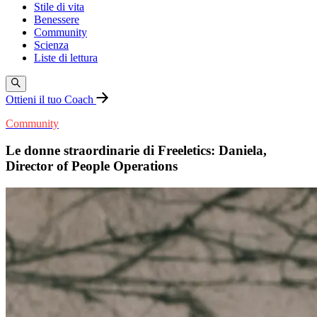
Stile di vita
Benessere
Community
Scienza
Liste di lettura
Ottieni il tuo Coach
Community
Le donne straordinarie di Freeletics: Daniela,
Director of People Operations