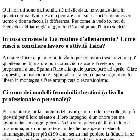
Qui non mi sono mai sentita né privilegiata, né svantaggiata in
quanto donna. Non riesco a pensare a un solo aspetto in cui essere
uomo o donna faccia la differenza. Per come la vedo io, noi di
Freeletics abbiamo già raggiunto ciò a cui punta l'intera società.
In cosa consiste la tua routine d'allenamento? Come
riesci a conciliare lavoro e attività fisica?
A essere sincera, quando ho iniziato questo lavoro trascuravo un po'
gli allenamenti, ma ora ho ricominciato a usare Freeletics per
prepararmi a una Spartan Race alla quale parteciperò ad aprile. Oltre
a questo, mi piacciono gli sport all'aria aperta e passo ogni minuto
libero in montagna a fare arrampicata o escursionismo.
Ci sono dei modelli femminili che stimi (a livello
professionale o personale)?
Per quanto riguarda l'ambito del lavoro, ammiro le mie colleghe più
giovani per il loro talento e il loro impegno, è un onore per me
lavorare insieme ogni giorno. Nella sfera personale il mio idolo è
mia nonna, una donna forte e umile che ha superato ostacoli
inimmaginabili per più di 90 anni senza mai perdere la fiducia in se
stessa. Ha avuto un'enorme influenza su di me; mi ripeteva in