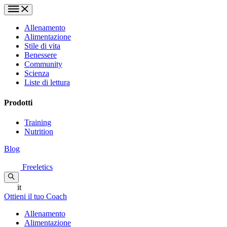
Allenamento
Alimentazione
Stile di vita
Benessere
Community
Scienza
Liste di lettura
Prodotti
Training
Nutrition
Blog
Freeletics
it
Ottieni il tuo Coach
Allenamento
Alimentazione