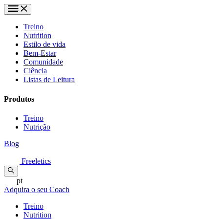
Treino
Nutrition
Estilo de vida
Bem-Estar
Comunidade
Ciência
Listas de Leitura
Produtos
Treino
Nutrição
Blog
Freeletics
pt
Adquira o seu Coach
Treino
Nutrition