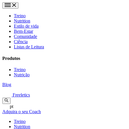
Treino
Nutrition
Estilo de vida
Bem-Estar
Comunidade
Ciência
Listas de Leitura
Produtos
Treino
Nutrição
Blog
Freeletics
pt
Adquira o seu Coach
Treino
Nutrition