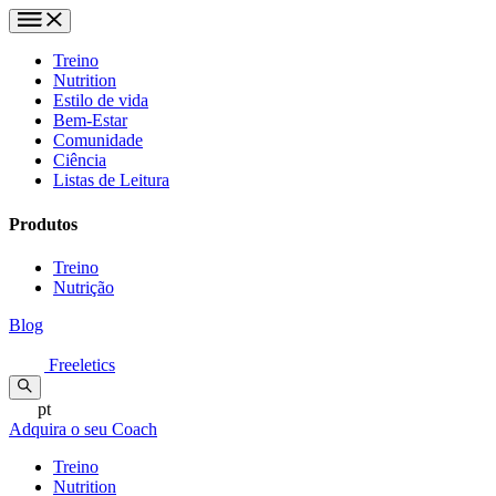
Treino
Nutrition
Estilo de vida
Bem-Estar
Comunidade
Ciência
Listas de Leitura
Produtos
Treino
Nutrição
Blog
Freeletics
pt
Adquira o seu Coach
Treino
Nutrition