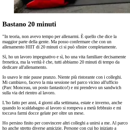
Bastano 20 minuti
"In teoria, non avevo tempo per allenarmi. È quello che dice la
maggior parte della gente. Ma posso confermare che con un
allenamento HIIT di 20 minuti ci si può sfinire completamente.
Sì, ho un lavoro impegnativo e sì, ho una vita familiare decisamente
frenetica, ma la verità è che, tutti abbiamo 20 minuti di tempo da
dedicare all'allenamento.
Io usavo le mie pause pranzo. Niente più ristorante con i colleghi.
Mi cambiavo, facevo la mia sessione nel parco vicino all'ufficio
(Parc Monceau, un posto fantastico!) e mi prendevo un sandwich
sulla via del rientro al lavoro.
L'ho fatto per anni, 4 giorni alla settimana, estate e inverno, anche
quando lo scaldabagno al lavoro si rompeva a metà febbraio e mi
toccava farmi docce gelate per oltre un mese.
Ho persino finito per convincere altri colleghi a unirsi a me. Al parco
ho anche stretto diverse amicizie. Persone con cui ho iniziato a