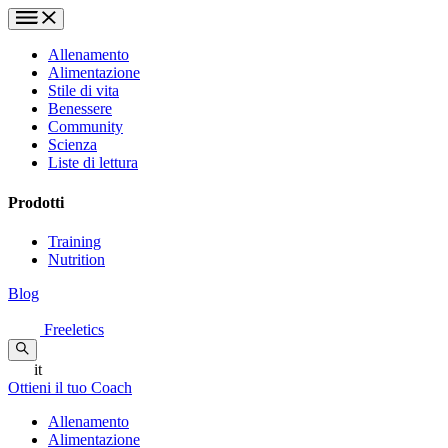
Allenamento
Alimentazione
Stile di vita
Benessere
Community
Scienza
Liste di lettura
Prodotti
Training
Nutrition
Blog
Freeletics
it
Ottieni il tuo Coach
Allenamento
Alimentazione