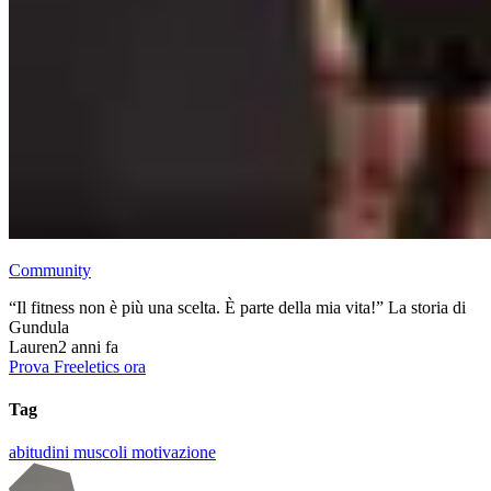
Community
“Il fitness non è più una scelta. È parte della mia vita!” La storia di
Gundula
Lauren
2 anni fa
Prova Freeletics ora
Tag
abitudini
muscoli
motivazione