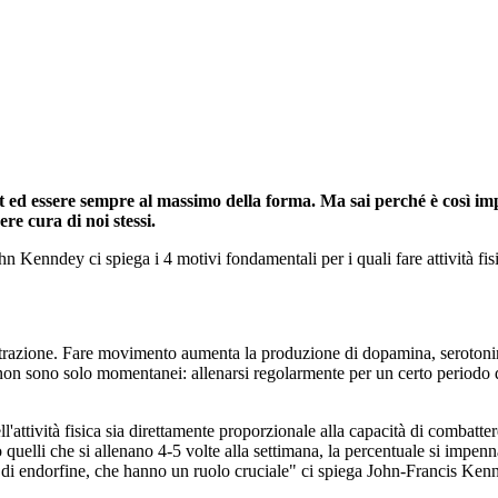
t ed essere sempre al massimo della forma. Ma sai perché è così i
re cura di noi stessi.
n Kenndey ci spiega i 4 motivi fondamentali per i quali fare attività fisi
rustrazione. Fare movimento aumenta la produzione di dopamina, serotonina
ti non sono solo momentanei: allenarsi regolarmente per un certo periodo d
attività fisica sia direttamente proporzionale alla capacità di combattere
o quelli che si allenano 4-5 volte alla settimana, la percentuale si impen
o di endorfine, che hanno un ruolo cruciale" ci spiega John-Francis Kenn