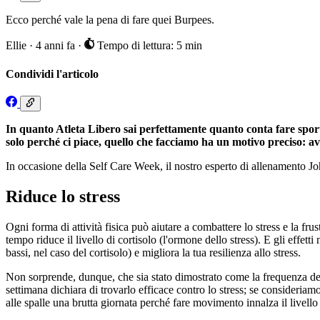
Ecco perché vale la pena di fare quei Burpees.
Ellie
·
4 anni fa
·
Tempo di lettura: 5 min
Condividi l'articolo
In quanto Atleta Libero sai perfettamente quanto conta fare spor
solo perché ci piace, quello che facciamo ha un motivo preciso: ave
In occasione della Self Care Week, il nostro esperto di allenamento Joh
Riduce lo stress
Ogni forma di attività fisica può aiutare a combattere lo stress e la f
tempo riduce il livello di cortisolo (l'ormone dello stress). E gli effet
bassi, nel caso del cortisolo) e migliora la tua resilienza allo stress.
Non sorprende, dunque, che sia stato dimostrato come la frequenza dell'
settimana dichiara di trovarlo efficace contro lo stress; se consideriam
alle spalle una brutta giornata perché fare movimento innalza il livell