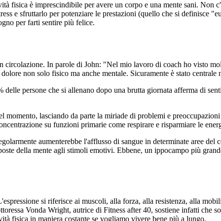
tività fisica è imprescindibile per avere un corpo e una mente sani. Non c
ess e sfruttarlo per potenziare le prestazioni (quello che si definisce "
ogno per farti sentire più felice.
vo in circolazione. In parole di John: "Nel mio lavoro di coach ho visto m
ro il dolore non solo fisico ma anche mentale. Sicuramente è stato central
% delle persone che si allenano dopo una brutta giornata afferma di senti
l momento, lasciando da parte la miriade di problemi e preoccupazioni c
concentrazione su funzioni primarie come respirare e risparmiare le energ
 regolarmente aumenterebbe l'afflusso di sangue in determinate aree del 
isposte della mente agli stimoli emotivi. Ebbene, un ippocampo più grand
spressione si riferisce ai muscoli, alla forza, alla resistenza, alla mobil
ttoressa Vonda Wright, autrice di Fitness after 40, sostiene infatti che s
vità fisica in maniera costante se vogliamo vivere bene più a lungo.