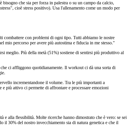
'è bisogno che sia per forza in palestra o su un campo da calcio,
eustress", cioè stress positivo). Usa l'allenamento come un modo per
olti combattere con problemi di ogni tipo. Tutti abbiamo le nostre
e nel mio percorso per avere più autostima e fiducia in me stesso."
rsi meglio. Più della metà (51%) sostiene di sentirsi più produttivo al
he ci affliggono quotidianamente. Il workout ci dà una sorta di
ie.
cervello incrementandone il volume. Tra le più importanti a
e e più attivo ci permette di affrontare e processare emozioni
ità e alla flessibilità. Molte ricerche hanno dimostrato che è vero: se sei
olo il 30% del nostro invecchiamento sia di natura genetica e che il