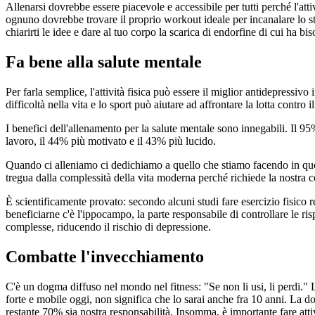
Allenarsi dovrebbe essere piacevole e accessibile per tutti perché l'at
ognuno dovrebbe trovare il proprio workout ideale per incanalare lo str
chiarirti le idee e dare al tuo corpo la scarica di endorfine di cui ha bis
Fa bene alla salute mentale
Per farla semplice, l'attività fisica può essere il miglior antidepressi
difficoltà nella vita e lo sport può aiutare ad affrontare la lotta cont
I benefici dell'allenamento per la salute mentale sono innegabili. Il 95
lavoro, il 44% più motivato e il 43% più lucido.
Quando ci alleniamo ci dedichiamo a quello che stiamo facendo in que
tregua dalla complessità della vita moderna perché richiede la nostra 
È scientificamente provato: secondo alcuni studi fare esercizio fisico
beneficiarne c'è l'ippocampo, la parte responsabile di controllare le r
complesse, riducendo il rischio di depressione.
Combatte l'invecchiamento
C'è un dogma diffuso nel mondo nel fitness: "Se non li usi, li perdi." L'e
forte e mobile oggi, non significa che lo sarai anche fra 10 anni. La do
restante 70% sia nostra responsabilità. Insomma, è importante fare atti