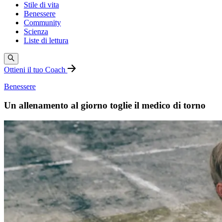
Stile di vita
Benessere
Community
Scienza
Liste di lettura
Ottieni il tuo Coach
Benessere
Un allenamento al giorno toglie il medico di torno