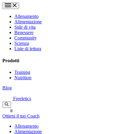
Allenamento
Alimentazione
Stile di vita
Benessere
Community
Scienza
Liste di lettura
Prodotti
Training
Nutrition
Blog
Freeletics
it
Ottieni il tuo Coach
Allenamento
Alimentazione