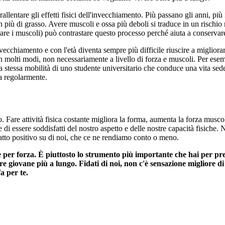
rallentare gli effetti fisici dell'invecchiamento. Più passano gli anni, pi
più di grasso. Avere muscoli e ossa più deboli si traduce in un rischio 
vorare i muscoli) può contrastare questo processo perché aiuta a conservar
invecchiamento e con l'età diventa sempre più difficile riuscire a miglior
 molti modi, non necessariamente a livello di forza e muscoli. Per esemp
la stessa mobilità di uno studente universitario che conduce una vita se
ta regolarmente.
. Fare attività fisica costante migliora la forma, aumenta la forza muscol
te di essere soddisfatti del nostro aspetto e delle nostre capacità fisich
patto positivo su di noi, che ce ne rendiamo conto o meno.
r forza. È piuttosto lo strumento più importante che hai per prendert
e giovane più a lungo. Fidati di noi, non c'è sensazione migliore di tr
a per te.