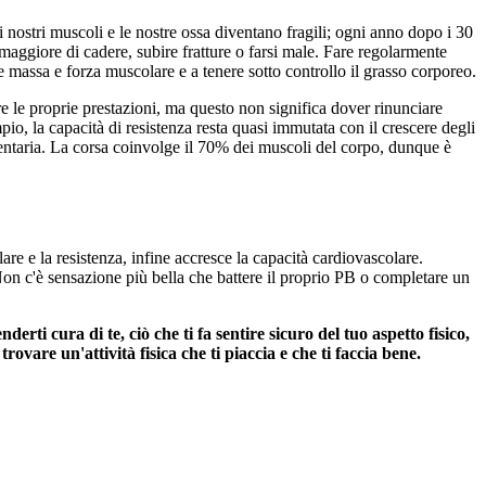
ù i nostri muscoli e le nostre ossa diventano fragili; ogni anno dopo i 30
maggiore di cadere, subire fratture o farsi male. Fare regolarmente
e massa e forza muscolare e a tenere sotto controllo il grasso corporeo.
are le proprie prestazioni, ma questo non significa dover rinunciare
io, la capacità di resistenza resta quasi immutata con il crescere degli
dentaria. La corsa coinvolge il 70% dei muscoli del corpo, dunque è
are e la resistenza, infine accresce la capacità cardiovascolare.
e. Non c'è sensazione più bella che battere il proprio PB o completare un
i cura di te, ciò che ti fa sentire sicuro del tuo aspetto fisico,
ovare un'attività fisica che ti piaccia e che ti faccia bene.