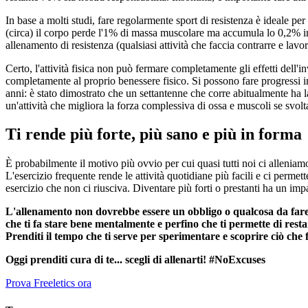
In base a molti studi, fare regolarmente sport di resistenza è ideale per 
(circa) il corpo perde l'1% di massa muscolare ma accumula lo 0,2% in 
allenamento di resistenza (qualsiasi attività che faccia contrarre e la
Certo, l'attività fisica non può fermare completamente gli effetti dell'
completamente al proprio benessere fisico. Si possono fare progressi in
anni: è stato dimostrato che un settantenne che corre abitualmente ha 
un'attività che migliora la forza complessiva di ossa e muscoli se svol
Ti rende più forte, più sano e più in forma
È probabilmente il motivo più ovvio per cui quasi tutti noi ci alleniamo
L'esercizio frequente rende le attività quotidiane più facili e ci permet
esercizio che non ci riusciva. Diventare più forti o prestanti ha un im
L'allenamento non dovrebbe essere un obbligo o qualcosa da fare pe
che ti fa stare bene mentalmente e perfino che ti permette di restar
Prenditi il tempo che ti serve per sperimentare e scoprire ciò che f
Oggi prenditi cura di te... scegli di allenarti! #NoExcuses
Prova Freeletics ora